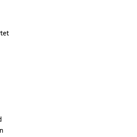
tet
d
en