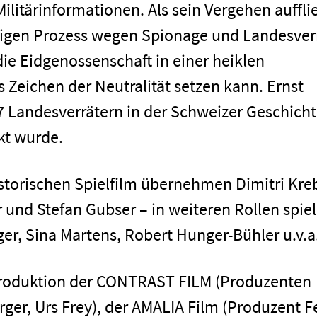
litärinformationen. Als sein Vergehen aufflie
digen Prozess wegen Spionage und Landesver
die Eidgenossenschaft in einer heiklen
s Zeichen der Neutralität setzen kann. Ernst
7 Landesverrätern in der Schweizer Geschicht
kt wurde.
storischen Spielfilm übernehmen Dimitri Kre
 und Stefan Gubser – in weiteren Rollen spie
Giger, Sina Martens, Robert Hunger-Bühler u.v.a
roduktion der CONTRAST FILM (Produzenten
ger, Urs Frey), der AMALIA Film (Produzent Fe