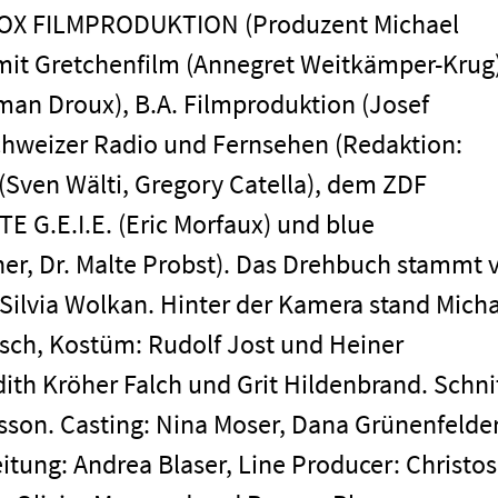
BOX FILMPRODUKTION (Produzent Michael
men
it Gretchenfilm (Annegret Weitkämper-Krug)
an Droux), B.A. Filmproduktion (Josef
hweizer Radio und Fernsehen (Redaktion:
(Sven Wälti, Gregory Catella), dem ZDF
E G.E.I.E. (Eric Morfaux) und blue
ner, Dr. Malte Probst). Das Drehbuch stammt 
lvia Wolkan. Hinter der Kamera stand Micha
asch, Kostüm: Rudolf Jost und Heiner
th Kröher Falch und Grit Hildenbrand. Schnit
Impressum
sson. Casting: Nina Moser, Dana Grünenfelder
eitung: Andrea Blaser, Line Producer: Christos