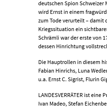
deutschen Spion Schweizer Mi
wird Ernst in einem fragwür
zum Tode verurteilt – damit 
Kriegssituation ein sichtbare
Schrämli war der erste von 1
dessen Hinrichtung vollstrec
Die Hauptrollen in diesem hi
Fabian Hinrichs, Luna Wedler
u.a. Ernst C. Sigrist, Flurin 
LANDESVERRÄTER ist eine P
Home
Ivan Madeo, Stefan Eichenber