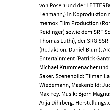
von Poser) und der LETTER
Unterneh
Lehmann,) in Koproduktion m
memox Film Production (Rom
Presse
Reidinger) sowie dem SRF Sc
Thomas Lüthi), der SRG SSR 
(Redaktion: Daniel Blum), ART
Karriere
Entertainment (Patrick Gant
Michael Krummenacher und Si
Kontakt
Saxer. Szenenbild: Tilman L
Wiedemann, Maskenbild: Judi
Newsletter
Datenschutz
Max Fey. Musik: Björn Magnu
Anja Dihrberg. Herstellungsl