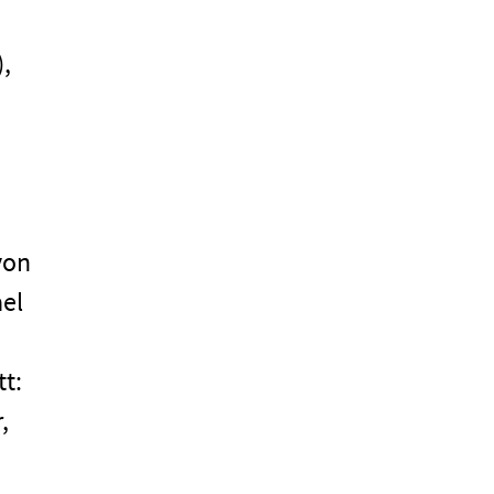
,
von
el
t:
,