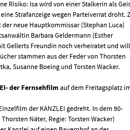
e Risiko: Isa wird von einer Stalkerin als Gei
ine Strafanzeige wegen Parteiverrat droht. 
 der neue Hauptkommissar (Stephan Luca)
atsanwältin Barbara Geldermann (Esther
it Gellerts Freundin noch verheiratet und will
hbücher stammen aus der Feder von Thorsten
entka, Susanne Boeing und Torsten Wacker.
EI- der Fernsehfilm
auf dem Freitagsplatz i
 Einzelfilm der KANZLEI gedreht. In dem 90-
men
Thorsten Näter, Regie: Torsten Wacker)
der Kanzlei auf einen Bauernhof an der