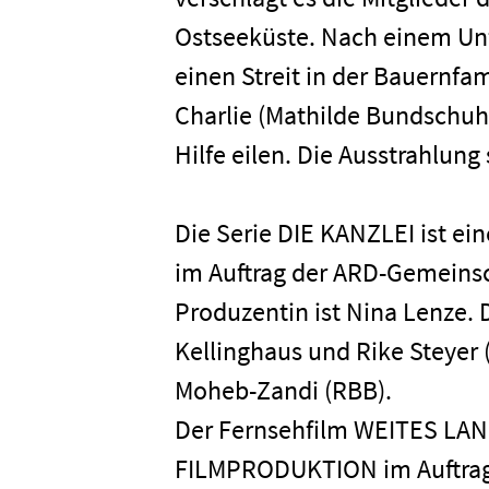
Presse
Ostseeküste. Nach einem Unf
einen Streit in der Bauernfami
Karriere
Charlie (Mathilde Bundschuh)
Hilfe eilen. Die Ausstrahlung 
Kontakt
Die Serie DIE KANZLEI ist 
Newsletter
Datenschutz
im Auftrag der ARD-Gemeinsc
Produzentin ist Nina Lenze. D
Kellinghaus und Rike Steyer 
Moheb-Zandi (RBB).
Der Fernsehfilm WEITES LAN
FILMPRODUKTION im Auftrag 