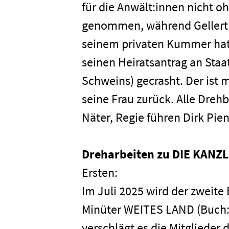
für die Anwält:innen nicht ohn
genommen, während Gellert e
seinem privaten Kummer hat
seinen Heiratsantrag an Sta
Schweins) gecrasht. Der ist m
seine Frau zurück. Alle Dre
Näter, Regie führen Dirk Pi
Dreharbeiten zu DIE KANZL
Home
Ersten:
Im Juli 2025 wird der zweite
Unterneh
Minüter WEITES LAND (Buch: 
verschlägt es die Mitglieder 