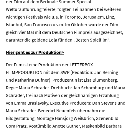
der Film auf dem Berlinale Summer Special
Unternehmen
Welturaufführung feierte, folgten Teilnahmen bei weiteren
wichtigen Festivals wie u.a. in Toronto, Jerusalem, Linz,
Presse
Istanbul, San Francisco u.v.m. Im Oktober wurde der Film
gleich vier Mal mit dem Deutschen Filmpreis ausgezeichnet,
Karriere
darunter die goldene Lola für den „Besten Spielfilm“.
Kontakt
Hier geht es zur Produktion>
Newsletter
Datenschutz
Impressum
Der Film ist eine Produktion der LETTERBOX
FILMPRODUKTION mit dem SWR (Redaktion: Jan Berning
und Katharina Dufner). Produzentin ist Lisa Blumenberg.
Regie: Maria Schrader. Drehbuch: Jan Schomburg und Maria
Schrader, frei nach Motiven der gleichnamigen Erzählung
von Emma Braslavsky. Executive Producers: Dan Stevens und
Maria Schrader. Benedict Neuenfels übernahm die
Bildgestaltung, Montage Hansjörg Weißbrich, Szenenbild
Cora Pratz, Kostümbild Anette Guther, Maskenbild Barbara