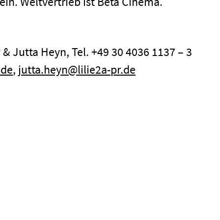
eih. Weltvertrieb ist Beta Cinema.
& Jutta Heyn, Tel. +49 30 4036 1137 – 3
.de
,
jutta.heyn@lilie2a-pr.de