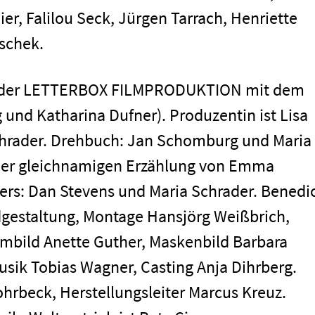
men
r, Falilou Seck, Jürgen Tarrach, Henriette
schek.
ion der LETTERBOX FILMPRODUKTION mit dem
und Katharina Dufner). Produzentin ist Lisa
chrader. Drehbuch: Jan Schomburg und Maria
 der gleichnamigen Erzählung von Emma
ers: Dan Stevens und Maria Schrader. Benedi
gestaltung, Montage Hansjörg Weißbrich,
Impressum
ümbild Anette Guther, Maskenbild Barbara
usik Tobias Wagner, Casting Anja Dihrberg.
hrbeck, Herstellungsleiter Marcus Kreuz.