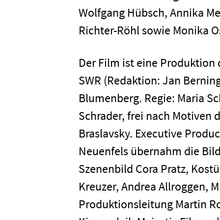
Unterneh
Wolfgang Hübsch, Annika Meie
Richter-Röhl sowie Monika O
Presse
Der Film ist eine Produkt
SWR (Redaktion: Jan Berning 
Karriere
Blumenberg. Regie: Maria S
Schrader, frei nach Motiven
Kontakt
Braslavsky. Executive Produc
Neuenfels übernahm die Bild
Newsletter
Datenschutz
Szenenbild Cora Pratz, Kost
Kreuzer, Andrea Allroggen, M
Produktionsleitung Martin Ro