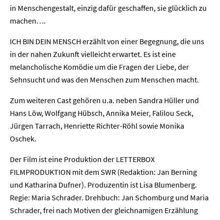
in Menschengestalt, einzig dafür geschaffen, sie glücklich zu
machen….
ICH BIN DEIN MENSCH erzählt von einer Begegnung, die uns
in der nahen Zukunft vielleicht erwartet. Es ist eine
melancholische Komödie um die Fragen der Liebe, der
Sehnsucht und was den Menschen zum Menschen macht.
Zum weiteren Cast gehören u.a. neben Sandra Hüller und
Hans Löw, Wolfgang Hübsch, Annika Meier, Falilou Seck,
Home
Jürgen Tarrach, Henriette Richter-Röhl sowie Monika
Oschek.
Unternehmen
Der Film ist eine Produktion der LETTERBOX
Presse
FILMPRODUKTION mit dem SWR (Redaktion: Jan Berning
und Katharina Dufner). Produzentin ist Lisa Blumenberg.
Karriere
Regie: Maria Schrader. Drehbuch: Jan Schomburg und Maria
Schrader, frei nach Motiven der gleichnamigen Erzählung