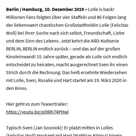
Berlin / Hamburg, 10. Dezember 2019 –
Lolle is back!
Millionen Fans folgten über vier Staffeln und 86 Folgen lang
der liebenswert chaotischen Großstadtheldin Lolle (Felicitas
Woll) bei ihrer Suche nach sich selbst, Freundschaft, Liebe
und dem Sinn des Lebens. Jetzt kehrt die ARD-Kultserie
BERLIN, BERLIN endlich zurück – und das auf der großen
Kinoleinwand! 15 Jahre später, gerade als Lolle sich endlich
entscheidet zu heiraten, macht ausgerechnet Sven ihr einen
Strich durch die Rechnung. Das heiß ersehnte Wiedersehen
mit Lolle, Sven, Rosalie und Hart startet am 19. März 2020 in
den Kinos.
Hier geht es zum Teasertrailer:
https://youtu.be/pi9Rh74PHwI
Typisch Sven (Jan Sosniok)! Er platzt mitten in Lolles
(Felicitas Woll) Hochzeit mit Hart (Matthias Klimsa) hinein