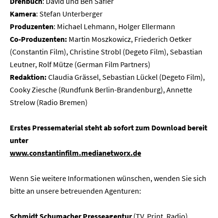
Drehbuch
: David und Ben Safier
Karriere
Kamera
: Stefan Unterberger
Produzenten
: Michael Lehmann, Holger Ellermann
Kontakt
Co-Produzenten:
Martin Moszkowicz, Friederich Oetker
(Constantin Film), Christine Strobl (Degeto Film), Sebastian
Newsletter
Datenschutz
Impressum
Leutner, Rolf Mütze (German Film Partners)
Redaktion:
Claudia Grässel, Sebastian Lückel (Degeto Film),
Cooky Ziesche (Rundfunk Berlin-Brandenburg), Annette
Strelow (Radio Bremen)
Erstes Pressematerial steht ab sofort zum Download bereit
unter
www.constantinfilm.medianetworx.de
Wenn Sie weitere Informationen wünschen, wenden Sie sich
bitte an unsere betreuenden Agenturen:
Schmidt Schumacher Presseagentur
(TV, Print, Radio)