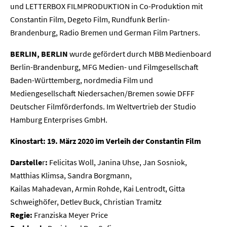
und LETTERBOX FILMPRODUKTION in Co-Produktion mit
Constantin Film, Degeto Film, Rundfunk Berlin-
Brandenburg, Radio Bremen und German Film Partners.
BERLIN, BERLIN
wurde gefördert durch MBB Medienboard
Berlin-Brandenburg, MFG Medien- und Filmgesellschaft
Baden-Württemberg, nordmedia Film und
Mediengesellschaft Niedersachen/Bremen sowie DFFF
Deutscher Filmförderfonds. Im Weltvertrieb der Studio
Hamburg Enterprises GmbH.
Kinostart: 19. März 2020 im Verleih der Constantin Film
Home
Darstelle
r
:
Felicitas Woll, Janina Uhse, Jan Sosniok,
Matthias Klimsa, Sandra Borgmann,
Unternehmen
Kailas Mahadevan, Armin Rohde, Kai Lentrodt, Gitta
Schweighöfer, Detlev Buck, Christian Tramitz
Presse
Regie:
Franziska Meyer Price