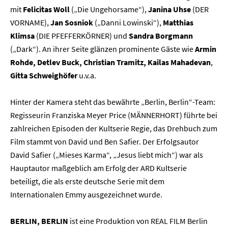
mit
Felicitas Woll
(„Die Ungehorsame“),
Janina Uhse
(DER
VORNAME),
Jan Sosniok
(„Danni Lowinski“),
Matthias
Klimsa
(DIE PFEFFERKÖRNER) und
Sandra Borgmann
(„Dark“). An ihrer Seite glänzen prominente Gäste wie
Armin
Rohde, Detlev Buck, Christian Tramitz, Kailas Mahadevan
,
Gitta Schweighöfer
u.v.a.
Hinter der Kamera steht das bewährte „Berlin, Berlin“-Team:
Regisseurin Franziska Meyer Price (MÄNNERHORT) führte bei
zahlreichen Episoden der Kultserie Regie, das Drehbuch zum
Film stammt von David und Ben Safier. Der Erfolgsautor
David Safier („Mieses Karma“, „Jesus liebt mich“) war als
Hauptautor maßgeblich am Erfolg der ARD Kultserie
beteiligt, die als erste deutsche Serie mit dem
Internationalen Emmy ausgezeichnet wurde.
BERLIN, BERLIN
ist eine Produktion von REAL FILM Berlin