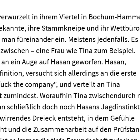
 verwurzelt in ihrem Viertel in Bochum-Hamm
Bekannte, ihre Stammkneipe und ihr Wettbüro
t man füreinander ein. Meistens jedenfalls. Es 
zwischen – eine Frau wie Tina zum Beispiel.
an ein Auge auf Hasan geworfen. Hasan,
nition, versucht sich allerdings an die erste
fuck the company", und verteilt an Tina
st zumindest. Woraufhin Tina zwischendurch 
nn schließlich doch noch Hasans Jagdinstinkt
men
rwirrendes Dreieck entsteht, in dem Gefühle
cht und die Zusammenarbeit auf den Prüfsta