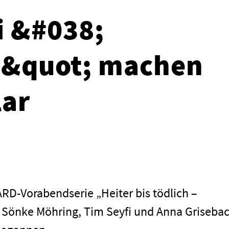
i &#038;
&quot; machen
lar
RD-Vorabendserie „Heiter bis tödlich –
 Sönke Möhring, Tim Seyfi und Anna Griseba