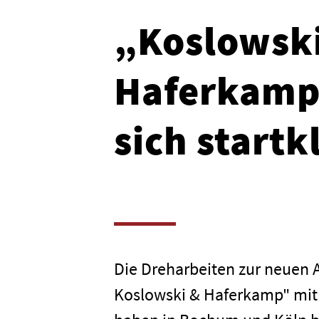
„Koslowsk
Haferkamp
sich startk
Die Dreharbeiten zur neuen A
Koslowski & Haferkamp" mit