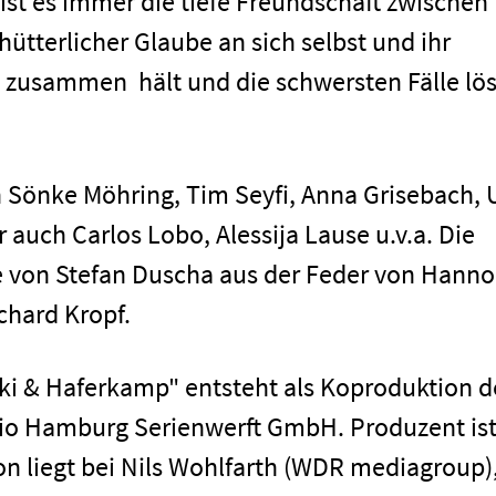
 ist es immer die tiefe Freundschaft zwischen
ütterlicher Glaube an sich selbst und ihr
ie zusammen hält und die schwersten Fälle lö
n Sönke Möhring, Tim Seyfi, Anna Grisebach, U
Impressum
auch Carlos Lobo, Alessija Lause u.v.a. Die
e von Stefan Duscha aus der Feder von Hanno
chard Kropf.
ski & Haferkamp" entsteht als Koproduktion d
io Hamburg Serienwerft GmbH. Produzent is
 liegt bei Nils Wohlfarth (WDR mediagroup)