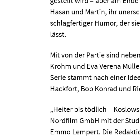
gestellt wird – aber am Ende
Hasan und Martin, ihr unersch
Karriere
schlagfertiger Humor, der s
lässt.
Kontakt
Mit von der Partie sind nebe
Newsletter
Datenschutz
Krohm und Eva Verena Müller 
Serie stammt nach einer Ide
Hackfort, Bob Konrad und Ri
„Heiter bis tödlich – Koslow
Nordfilm GmbH mit der Stud
Emmo Lempert. Die Redaktion