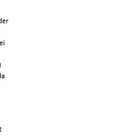
der
ei
)
da
t