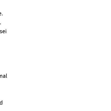
e.
.
sei
mal
nd