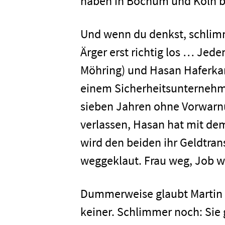
haben in Bochum und Köln 
Und wenn du denkst, schlim
Ärger erst richtig los … Jed
Möhring) und Hasan Haferkam
einem Sicherheitsunterneh
sieben Jahren ohne Vorwarnun
verlassen, Hasan hat mit dem
wird den beiden ihr Geldtra
weggeklaut. Frau weg, Job we
Dummerweise glaubt Martin 
keiner. Schlimmer noch: Sie 