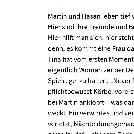
Martin und Hasan leben tief
Hier sind ihre Freunde und 
Hier hilft man sich, hier steh
denn, es kommt eine Frau da
Tina hat vom ersten Moment 
eigentlich Womanizer per Defi
Spielregel zu halten: „Never 
Home
pflichtbewusst Körbe. Vorer
bei Martin anklopft – was da
Unterneh
weckt. Ein verwirrtes und ve
verletzt, Nächte durchgema
Presse