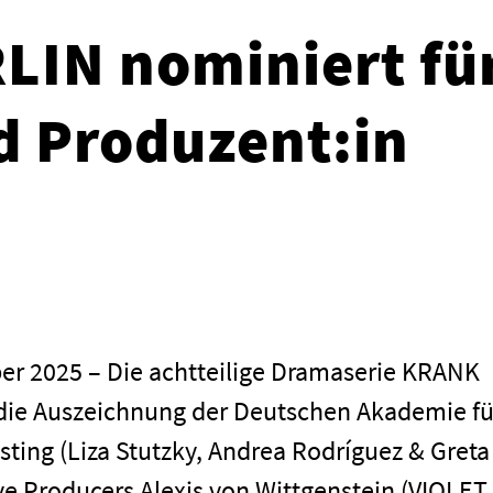
IN nominiert fü
d Produzent:in
r 2025 – Die achtteilige Dramaserie KRANK
die Auszeichnung der Deutschen Akademie fü
ting (Liza Stutzky, Andrea Rodríguez & Greta
e Producers Alexis von Wittgenstein (VIOLET