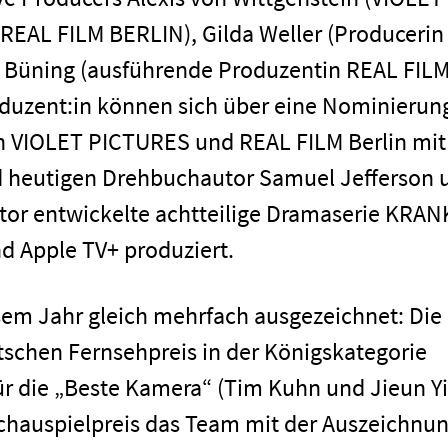
EAL FILM BERLIN), Gilda Weller (Producerin
 Büning (ausführende Produzentin REAL FIL
oduzent:in können sich über eine Nominierun
n VIOLET PICTURES und REAL FILM Berlin mit
 heutigen Drehbuchautor Samuel Jefferson 
ator entwickelte achtteilige Dramaserie KRAN
 Apple TV+ produziert.
em Jahr gleich mehrfach ausgezeichnet: Die
tschen Fernsehpreis in der Königskategorie
r die „Beste Kamera“ (Tim Kuhn und Jieun Yi
chauspielpreis das Team mit der Auszeichnu