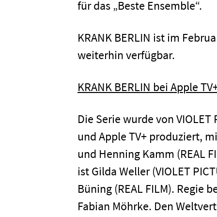
für das „Beste Ensemble“.
KRANK BERLIN ist im Februar
weiterhin verfügbar.
Home
KRANK BERLIN bei Apple TV
Unterneh
Die Serie wurde von VIOLET
Presse
und Apple TV+ produziert, m
und Henning Kamm (REAL FIL
Karriere
ist Gilda Weller (VIOLET PI
Büning (REAL FILM). Regie b
Kontakt
Fabian Möhrke. Den Weltvert