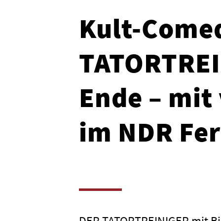
Kult-Come
TATORTREI
Ende – mit
im NDR Fe
DER TATORTREINIGER mit Bja