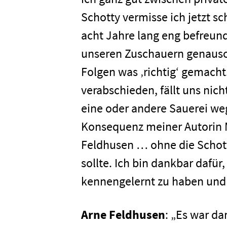
Schotty vermisse ich jetzt s
acht Jahre lang eng befreun
unseren Zuschauern genauso 
Folgen was ‚richtig‘ gemacht
verabschieden, fällt uns nich
eine oder andere Sauerei weg
Konsequenz meiner Autorin M
Home
Feldhusen … ohne die Schott
sollte. Ich bin dankbar dafür
Unterneh
kennengelernt zu haben und 
Presse
Arne Feldhusen
: „Es war da