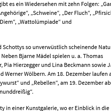
 gibt es ein Wiedersehen mit zehn Folgen: „Ga
ngehörige“, „Schweine“, „Der Fluch“, „Pfirsic
pe Diem“, „Wattolümpiade“ und
rd Schottys so unverwüstlich scheinende Natu
t. Neben Bjarne Mädel spielen u. a. Thomas
r, Pia Hierzegger und Lina Beckmann sowie 
und Werner Wölbern. Am 18. Dezember laufen 
rywurst“ und „Rebellen“, am 19. Dezember ab
inunddreißig“.
ty in einer Kunstgalerie, wo er Einblick in die