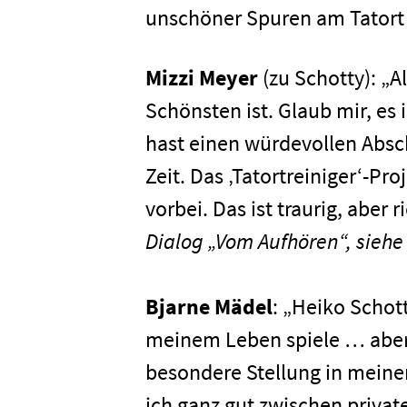
unschöner Spuren am Tatort 
Mizzi Meyer
(zu Schotty): „A
Schönsten ist. Glaub mir, es 
hast einen würdevollen Absch
Zeit. Das ‚Tatortreiniger‘-Pro
vorbei. Das ist traurig, aber r
Dialog „Vom Aufhören“, sieh
Bjarne Mädel
: „Heiko Schott
meinem Leben spiele … aber 
besondere Stellung in mein
ich ganz gut zwischen priva