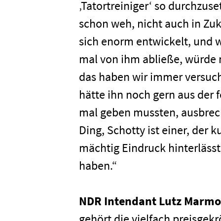
‚Tatortreiniger‘ so durchzus
schon weh, nicht auch in Zu
Karriere
sich enorm entwickelt, und 
mal von ihm abließe, würde
Kontakt
das haben wir immer versucht
hätte ihn noch gern aus der
Newsletter
Datenschutz
mal geben mussten, ausbreche
Ding, Schotty ist einer, der
mächtig Eindruck hinterlässt
haben.“
NDR Intendant Lutz Marmo
gehört die vielfach preisgekr