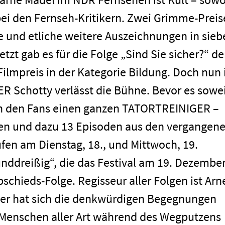
ei den Fernseh-Kritikern. Zwei Grimme-Preis
 und etliche weitere Auszeichnungen in sieb
etzt gab es für die Folge „Sind Sie sicher?“ d
lmpreis in der Kategorie Bildung. Doch nun 
 Schotty verlässt die Bühne. Bevor es sowe
en den Fans einen ganzen TATORTREINIGER –
gen und dazu 13 Episoden aus den vergangen
fen am Dienstag, 18., und Mittwoch, 19.
nddreißig“, die das Festival am 19. Dezembe
Abschieds-Folge. Regisseur aller Folgen ist Arn
yer hat sich die denkwürdigen Begegnungen
 Menschen aller Art während des Wegputzens