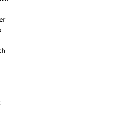
er
s
ch
: