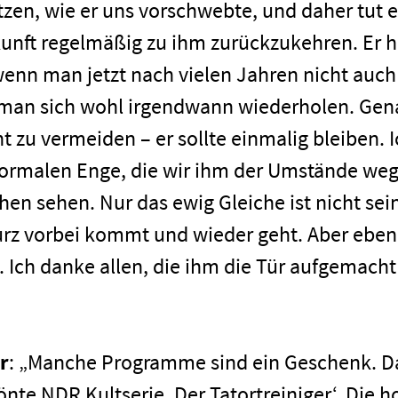
etzen, wie er uns vorschwebte, und daher tut 
kunft regelmäßig zu ihm zurückzukehren. Er h
wenn man jetzt nach vielen Jahren nicht auch
 man sich wohl irgendwann wiederholen. Gen
 zu vermeiden – er sollte einmalig bleiben. I
 formalen Enge, die wir ihm der Umstände we
Impressum
n sehen. Nur das ewig Gleiche ist nicht sei
 kurz vorbei kommt und wieder geht. Aber eben
. Ich danke allen, die ihm die Tür aufgemacht
r
: „Manche Programme sind ein Geschenk. D
önte NDR Kultserie ‚Der Tatortreiniger‘. Die h