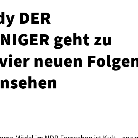
dy DER
NIGER geht zu
 vier neuen Folge
rnsehen
rne Mädel im NDR Fernsehen ist Kult – sowo