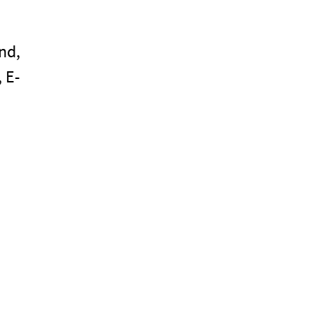
nd,
 E-