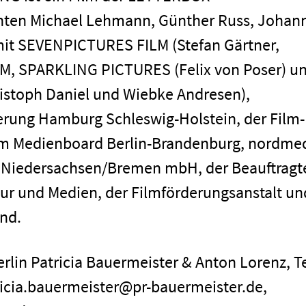
en Michael Lehmann, Günther Russ, Johan
mit SEVENPICTURES FILM (Stefan Gärtner,
ILM, SPARKLING PICTURES (Felix von Poser) u
men
istoph Daniel und Wiebke Andresen),
derung Hamburg Schleswig-Holstein, der Film-
m Medienboard Berlin-Brandenburg, nordme
t Niedersachsen/Bremen mbH, der Beauftragt
tur und Medien, der Filmförderungsanstalt un
nd.
rlin Patricia Bauermeister & Anton Lorenz, Te
tricia.bauermeister@pr-bauermeister.de,
Impressum