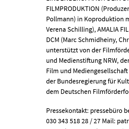
FILMPRODUKTION (Produzent
Home
Pollmann) in Koproduktion 
Verena Schilling), AMALIA F
Unterneh
DCM (Marc Schmidheiny, Chr
unterstützt von der Filmför
Presse
und Medienstiftung NRW, de
Film und Mediengesellschaf
Karriere
der Bundesregierung für Kul
dem Deutschen Filmförderfo
Kontakt
Pressekontakt: pressebüro be
030 343 518 28 / 27 Mail: pa
Newsletter
Datenschutz