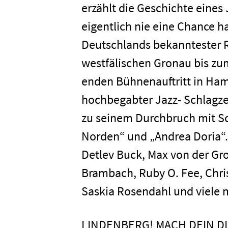
erzählt die Geschichte eines
eigentlich nie eine Chance ha
Deutschlands bekanntester R
westfälischen Gronau bis zum
enden Bühnenauftritt in Ham
hochbegabter Jazz- Schlagze
zu seinem Durchbruch mit So
Norden“ und „Andrea Doria“
Detlev Buck, Max von der Gro
Brambach, Ruby O. Fee, Chri
Saskia Rosendahl
und viele 
LINDENBERG! MACH DEIN DIN