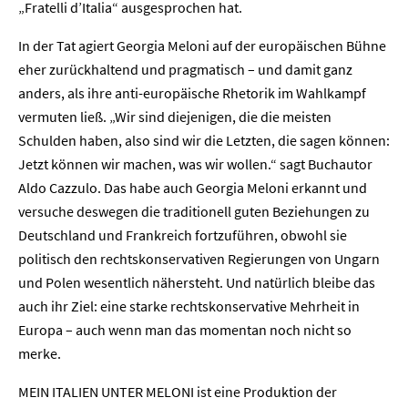
„Fratelli d’Italia“ ausgesprochen hat.
Home
In der Tat agiert Georgia Meloni auf der europäischen Bühne
eher zurückhaltend und pragmatisch – und damit ganz
Unternehmen
anders, als ihre anti-europäische Rhetorik im Wahlkampf
vermuten ließ. „Wir sind diejenigen, die die meisten
Presse
Schulden haben, also sind wir die Letzten, die sagen können:
Jetzt können wir machen, was wir wollen.“ sagt Buchautor
Karriere
Aldo Cazzulo. Das habe auch Georgia Meloni erkannt und
versuche deswegen die traditionell guten Beziehungen zu
Kontakt
Deutschland und Frankreich fortzuführen, obwohl sie
politisch den rechtskonservativen Regierungen von Ungarn
Newsletter
Datenschutz
Impressum
und Polen wesentlich nähersteht. Und natürlich bleibe das
auch ihr Ziel: eine starke rechtskonservative Mehrheit in
Europa – auch wenn man das momentan noch nicht so
merke.
MEIN ITALIEN UNTER MELONI ist eine Produktion der