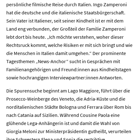
persönliche filmische Reise durch Italien. Ingo Zamperoni
hat die deutsche und die italienische Staatsbürgerschaft.
Sein Vater ist Italiener, seit seiner Kindheit ist er mit dem
Land eng verbunden, der Großteil der Familie Zamperoni
lebt dort bis heute. „Ich möchte verstehen, woher dieser
Rechtsruck kommt, welche Risiken er mit sich bringt und wie
die Menschen in Italien damit umgehen.“ Der prominente
Tagesthemen „News-Anchor“ sucht in Gesprächen mit
Familienangehörigen und Freund:innen aus Kindheitstagen
sowie hochrangigen Interviewpartner:innen Antworten.
Die Spurensuche beginnt am Lago Maggiore, führt über die
Prosecco-Weinberge des Veneto, die Adria-Küste und die
norditalienischen Städte Bologna und Ferrara über Rom bis
nach Catania auf Sizilien. Während Cousine Paola eine
glühende Lega-Anhängerin ist und damit die Wahl von
Giorgia Meloni zur Ministerpräsidentin gutheißt, verurteilen
ihre Schwestern Elena und Sonia die restriktive