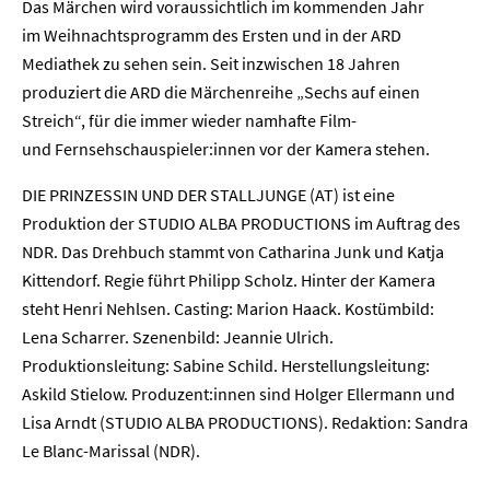
Home
Das Märchen wird voraussichtlich im kommenden Jahr
im Weihnachtsprogramm des Ersten und in der ARD
Unternehmen
Mediathek zu sehen sein. Seit inzwischen 18 Jahren
produziert die ARD die Märchenreihe „Sechs auf einen
Presse
Streich“, für die immer wieder namhafte Film-
und Fernsehschauspieler:innen vor der Kamera stehen.
Karriere
DIE PRINZESSIN UND DER STALLJUNGE (AT) ist eine
Produktion der STUDIO ALBA PRODUCTIONS im Auftrag des
Kontakt
NDR. Das Drehbuch stammt von Catharina Junk und Katja
Kittendorf. Regie führt Philipp Scholz. Hinter der Kamera
Newsletter
Datenschutz
Impressum
steht Henri Nehlsen. Casting: Marion Haack. Kostümbild:
Lena Scharrer. Szenenbild: Jeannie Ulrich.
Produktionsleitung: Sabine Schild. Herstellungsleitung:
Askild Stielow. Produzent:innen sind Holger Ellermann und
Lisa Arndt (STUDIO ALBA PRODUCTIONS). Redaktion: Sandra
Le Blanc-Marissal (NDR).