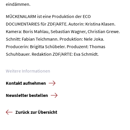
Home
eindämmen.
MÜCKENALARM ist eine Produktion der ECO
Unternehmen
DOCUMENTARIES für ZDF/ARTE. Autorin: Kristina Klasen.
Kamera: Boris Mahlau, Sebastian Wagner, Christian Grewe.
Presse
Schnitt: Fabian Teichmann. Produktion: Nele Joka.
Producerin: Brigitta Schübeler. Produzent: Thomas
Karriere
Schuhbauer. Redaktion ZDF/ARTE: Eva Schmidt.
Kontakt
Weitere Informationen
Newsletter
Datenschutz
Impressum
Kontakt aufnehmen
Newsletter bestellen
Zurück zur Übersicht