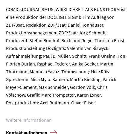
COMIC-JOURNALISMUS. WIRKLICHKEIT ALS KUNSTFORM ist
eine Produktion der DOCLIGHTS GmbH im Auftrag von
ZDF/3sat.
Redaktion ZDF/3sat: Daniel Konhäuser.
Home
Produktionsmanagement ZDF/3sat: Jörg Schmidt.
Produzent: Stefan Bomhof. Buch und Regie: Thorsten Ernst.
Unternehmen
Produktionsleitung Doclights: Valentin van Riswyck.
Aufnahmeleitung: Paul B. Müller. Schnitt: Frank Unsinn. Ton:
Presse
Florian Durlan, Raphael Federer, Anika Seeker, Martin
Thormann, Manuela Yavuz. Tonmischung: Nele Rüß.
Karriere
Sprecherin: Mica Mylo. Kamera: Martin Kießling, Patrick
Meyer-Clement, Max Schneider, Gordon Volk, Chris
Kontakt
Völschow.
Grafik: Marc Trompetter, Karen Exner.
Postproduktion: Axel Buitmann, Oliver Filser
.
Newsletter
Datenschutz
Impressum
Weitere Informationen
Kontakt aufnehmen