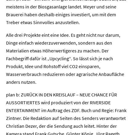
meistens in der Biosgasanlage landet. Meyer und seine
Brauerei haben deshalb einiges investiert, um mit dem
Treber etwas Sinnvolles anzustellen.
Alle drei Projekte eint eine Idee. Es geht nicht nur darum,
Dinge einfach wiederzuverwenden, sondern aus den
Home
Materialien etwas Höherwertigeres zu machen. Der
Fachbegriff dafür ist „Upcycling“. So lässt sich je nach
Unternehmen
Produkt, Idee und Rohstoff viel CO2 einsparen,
Wasserverbrauch reduzieren oder agrarische Anbaufläche
Presse
anders nutzen.
plan b: ZURÜCK IN DEN KREISLAUF – NEUE CHANCE FÜR
Karriere
AUSSORTIERTES wird produziert von der RIVERSIDE
ENTERTAINMENT im Auftrag des ZDF. Buch und Regie: Frank
Kontakt
Zintner. Die Redaktion auf Seiten des Senders verantwortet
Christian Dezer, der die Sendung auch leitet. Hinter der
Newsletter
Datenschutz
Impressum
Kamera stand Frank Gutsche, Günter König, Jürg Rageth,