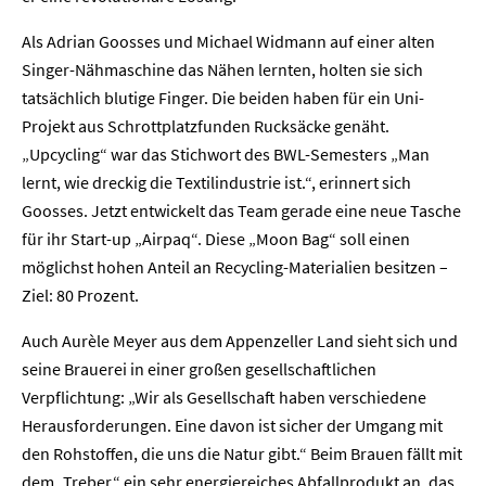
Als Adrian Goosses und Michael Widmann auf einer alten
Singer-Nähmaschine das Nähen lernten, holten sie sich
tatsächlich blutige Finger. Die beiden haben für ein Uni-
Projekt aus Schrottplatzfunden Rucksäcke genäht.
„Upcycling“ war das Stichwort des BWL-Semesters „Man
lernt, wie dreckig die Textilindustrie ist.“, erinnert sich
Goosses. Jetzt entwickelt das Team gerade eine neue Tasche
für ihr Start-up „Airpaq“. Diese „Moon Bag“ soll einen
möglichst hohen Anteil an Recycling-Materialien besitzen –
Ziel: 80 Prozent.
Auch Aurèle Meyer aus dem Appenzeller Land sieht sich und
seine Brauerei in einer großen gesellschaftlichen
Verpflichtung: „Wir als Gesellschaft haben verschiedene
Herausforderungen. Eine davon ist sicher der Umgang mit
den Rohstoffen, die uns die Natur gibt.“ Beim Brauen fällt mit
dem „Treber“ ein sehr energiereiches Abfallprodukt an, das