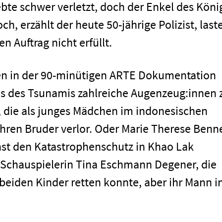
ebte schwer verletzt, doch der Enkel des Köni
h, erzählt der heute 50-jährige Polizist, last
n Auftrag nicht erfüllt.
n in der 90-minütigen ARTE Dokumentation
ges des Tsunamis zahlreiche Augenzeug:innen 
 die als junges Mädchen im indonesischen
hren Bruder verlor. Oder Marie Therese Benne
enst den Katastrophenschutz in Khao Lak
 Schauspielerin Tina Eschmann Degener, die
beiden Kinder retten konnte, aber ihr Mann i
men