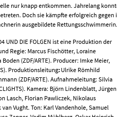
elle nur knapp entkommen. Jahrelang konnt
betreten. Doch sie kämpfte erfolgreich gegen 
ünchnerin ausgebildete Rettungsschwimmerin
4 UND DIE FOLGEN ist eine Produktion der
d Regie: Marcus Fischötter, Loraine
a Boden (ZDF/ARTE). Producer: Imke Meier,
). Produktionsleitung
:
Ulrike Römhild
Impressum
hmann (ZDF/ARTE). Aufnahmeleitung: Silvia
LIGHTS). Kamera: Björn Lindenblatt, Jürgen
n Lasch, Florian Pawliczek, Nikolaus
k van Vught. Ton: Karl Vandenhole, Samuel
Luca Zanner, Vadim Mühlberg, Oskar Heinrich