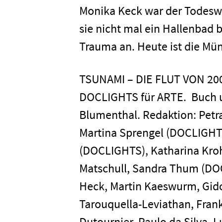
Monika Keck war der Todesw
Presse
sie nicht mal ein Hallenbad 
Trauma an. Heute ist die M
Karriere
TSUNAMI – DIE FLUT VON 200
DOCLIGHTS für ARTE. Buch un
Kontakt
Blumenthal. Redaktion: Petr
Martina Sprengel (DOCLIGHTS
Newsletter
Datenschutz
(DOCLIGHTS), Katharina Kro
Matschull, Sandra Thum (DOC
Heck, Martin Kaeswurm, Gido
Tarouquella-Leviathan, Fran
Dutournier, Paulo da Silva, 