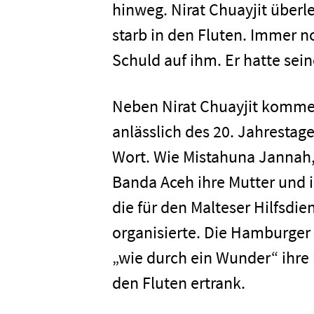
hinweg. Nirat Chuayjit überl
starb in den Fluten. Immer noc
Schuld auf ihm. Er hatte seine
Neben Nirat Chuayjit komme
anlässlich des 20. Jahresta
Wort. Wie Mistahuna Jannah,
Banda Aceh ihre Mutter und i
die für den Malteser Hilfsdi
organisierte. Die Hamburger
Home
„wie durch ein Wunder“ ihre 
den Fluten ertrank.
Unterneh