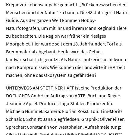
Krepic zur Lebensaufgabe gemacht, „Brücken zwischen den
Menschen und der Natur“ zu bauen. Die 48-Jährige ist Natur-
Guide. Aus der ganzen Welt kommen Hobby-
Naturfotografen, um mit ihr und ihrem Mann Reginald Tiere
zu beobachten. Die Region war früher ein riesiges
Moorgebiet. Hier wurde seit dem 18. Jahrhundert Torf als
Home
Brennmaterial abgebaut. Heute wird das Gebiet
landwirtschaftlich genutzt. Als Naturschützerin sucht Iwona
Unternehmen
nach Kompromissen: Wie können die Landwirte ihre Arbeit
machen, ohne das Ökosystem zu gefährden?
Presse
UNTERWEGS AM STETTINER HAFF ist eine Produktion der
Karriere
DOCLIGHTS GmbH im Auftrag von ARTE. Buch und Regie:
Jeannine Apsel. Producer: Ingo Stabler. Produzentin:
Kontakt
Michaela Hummel. Kamera: Florian Kössl. Ton: Tim-Moritz
Schnaidt. Schnitt: Jana Siegfriedsen. Graphik: Oliver Filser.
Newsletter
Datenschutz
Impressum
Sprecher: Constantin von Westphalen. Aufnahmeleitung:
Silvia Matschull. Produktion: Ulrike Römhild (DOCLIGHTS),