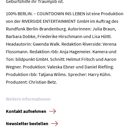
Geburtshilfe ihr Traumjob ist.
100% BERLIN. – COUNTDOWN INS LEBEN ist eine Produktion
Home
von der RIVERSIDE ENTERTAINMENT GmbH im Auftrag des
Rundfunk Berlin-Brandenburg. Autorinnen: Julia Braun,
Unternehmen
Barbara Dobke, Friederike Hirschmann und Lisa Hüttl.
Headautorin: Gwenda Walk. Redaktion Riverside: Verena
Presse
Flossmann. Redaktion rbb: Anja Hagemeier. Kamera und
Ton: bildpunkt GmbH. Schnitt: Helmut Fritsch und Aaron
Karriere
Wegner. Produktion: Valeska Ebner und Daniel Riefling.
Produktion rbb: Tatjana Wilms. Sprecher: Harry Kühn.
Kontakt
Produzent: Christian Betz.
Newsletter
Datenschutz
Impressum
Weitere Informationen
Kontakt aufnehmen
Newsletter bestellen