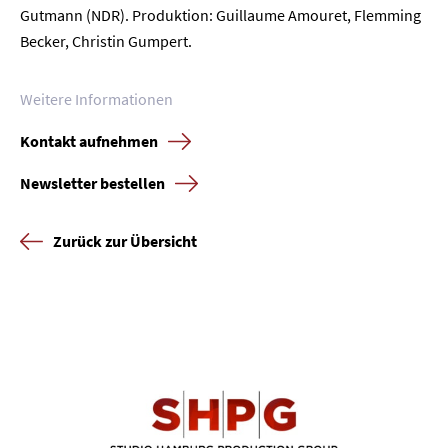
Gutmann (NDR). Produktion: Guillaume Amouret, Flemming
Becker, Christin Gumpert.
Presse
Karriere
Weitere Informationen
Kontakt aufnehmen
Kontakt
Newsletter bestellen
Newsletter
Datenschutz
Impressum
Zurück zur Übersicht