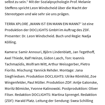
selbst zu sein.“ Mit der Sozialpsychologin Prof. Melanie
Presse
Steffens spricht Leon Windscheid über die Macht der
Stereotypen und wie sehr sie uns prägen.
Karriere
TERRA XPLORE „WANN IST EIN MANN EIN MANN?“ ist eine
Produktion der DOCLIGHTS GmbH im Auftrag des ZDF.
Kontakt
Presenter: Dr. Leon Windscheid. Buch und Regie: Nadja
Newsletter
Datenschutz
Impressum
Kölling.
Kamera: Samir Annouri, Björn Lindenblatt, Jan Tegethoff,
Axel Thiede, Ralf Heinze, Gidon Lasch, Ton: Ioannis
Tachmazidis, Wolfram Witt, Arthur Weissgerber, Pietro
Fiorito. Mischung: Yannick Rehder. Montage: Jana
Siegfriedsen. Produktion DOCLIGHTS: Ulrike Römhild, Zoe
Wingenfelder, Paul Müller. Produktion ZDF: Antje Galonske,
Moritz Bömicke, Yvonne Kalinowski. Postproduktion: Oliver
Filser. Redaktion DOCLIGHTS: Martina Sprengel. Redaktion
(ZDF): Harald Platz. Leitung der Sendung: Swea Schilling