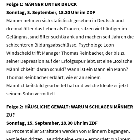
Folge 1: MÄNNER UNTER DRUCK
Sonntag, 8. September, 18.30 Uhr im ZDF
Männer nehmen sich statistisch gesehen in Deutschland
dreimal öfter das Leben als Frauen, sitzen viel häufiger im
Gefängnis, sind öfter suchtkrank und machen seit Jahren die
schlechteren Bildungsabschlüsse. Psychologe Leon
Windscheid trifft Manager Thomas Reinbacher, der bis zu
seiner Depression auf der Erfolgsspur lebt. Ist eine „toxische
Männlichkeit“ daran schuld? Wann ist ein Mann ein Mann?
Thomas Reinbacher erklärt, wie er an seinem
Männlichkeitsbild gearbeitet hat und welche Ideale er jetzt
seinem Sohn vermittelt.
Folge 2: HÄUSLICHE GEWALT: WARUM SCHLAGEN MÄNNER
ZU?
Sonntag, 15. September, 18.30 Uhr im ZDF
80 Prozent aller Straftaten werden von Männern begangen.
Fast jeden dritten Tag stirbt eine Frau – ermordet von ihrem