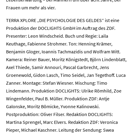
Frauen um mehr als vier.
Presse
TERRA XPLORE „DIE PSYCHOLOGIE DES GELDES“ ist eine
Karriere
Produktion der DOCLIGHTS GmbH im Auftrag des ZDF.
Presenter: Leon Windscheid. Buch und Regie: Laila
Kontakt
Keuthage, Fabienne Strohmer. Ton: Henning Krämer,
Benjamin Gloger, Ioannis Tachmazidis und Wolfram Witt.
Newsletter
Datenschutz
Impressum
Kamera: Reiner Bauer, Moritz Königstedt, Björn Lindenblatt,
Axel Thiede, Samir Annouri, Pascal Garbrecht, Jens
Groenewold, Gidon Lasch, Timo Seidel, Jan Tegethoff. Luca
Zanner. Montage: Stefan Wiesner. Mischung: Timo
Lindemann. Produktion DOCLIGHTS: Ulrike Römhild, Zoe
Wingenfelder, Paul B. Müller. Produktion ZDF: Antje
Galonske, Moritz Bömicke, Yvonne Kalinowski.
Postproduktion: Oliver Filser. Redaktion DOCLIGHTS:
Martina Sprengel, Marc Elvers. Redaktion ZDF: Veronica
Pieper, Michael Kaschner. Leitung der Sendung: Swea