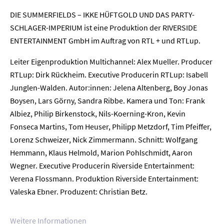
DIE SUMMERFIELDS – IKKE HÜFTGOLD UND DAS PARTY-
SCHLAGER-IMPERIUM ist eine Produktion der RIVERSIDE
ENTERTAINMENT GmbH im Auftrag von RTL + und RTLup.
Home
Leiter Eigenproduktion Multichannel: Alex Mueller. Producer
RTLup: Dirk Rückheim. Executive Producerin RTLup: Isabell
Unternehmen
Junglen-Walden. Autor:innen: Jelena Altenberg, Boy Jonas
Boysen, Lars Görny, Sandra Ribbe. Kamera und Ton: Frank
Presse
Albiez, Philip Birkenstock, Nils-Koerning-Kron, Kevin
Fonseca Martins, Tom Heuser, Philipp Metzdorf, Tim Pfeiffer,
Karriere
Lorenz Schweizer, Nick Zimmermann. Schnitt: Wolfgang
Hemmann, Klaus Helmold, Marion Pohlschmidt, Aaron
Kontakt
Wegner. Executive Producerin Riverside Entertainment:
Verena Flossmann. Produktion Riverside Entertainment:
Newsletter
Datenschutz
Impressum
Valeska Ebner. Produzent: Christian Betz.
Weitere Informationen