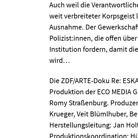
Auch weil die Verantwortlich
weit verbreiteter Korpsgeist l
Ausnahme. Der Gewerkschaftle
Home
Polizist:innen, die offen üb
Institution fordern, damit di
Unterneh
wird…
Presse
Die ZDF/ARTE-Doku Re: ESK
Produktion der ECO MEDIA G
Romy Straßenburg. Produzen
Karriere
Krueger, Veit Blümlhuber, Be
Herstellungsleitung: Jan Holt
Kontakt
Produktionskoordination: Hüs