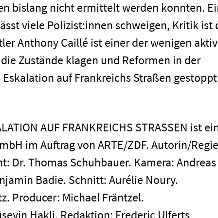
en bislang nicht ermittelt werden konnten. Ei
ässt viele Polizist:innen schweigen, Kritik ist 
r Anthony Caillé ist einer der wenigen akti
er die Zustände klagen und Reformen in der
e Eskalation auf Frankreichs Straßen gestoppt
men
ALATION AUF FRANKREICHS STRASSEN ist ei
mbH im Auftrag von ARTE/ZDF. Autorin/Regie
t: Dr. Thomas Schuhbauer. Kamera: Andreas 
njamin Badie. Schnitt: Aurélie Noury.
z. Producer: Michael Fräntzel.
eyin Hakli. Redaktion: Frederic Ulferts