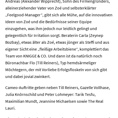
Andreas (Alexander Wipprecht), Sohn des Firmengründers,
alleinerziehender Vater von Zoé und selbsterklärter
„Feelgood-Manager“, gibt sich alle Mühe, auf die innovativen
Ideen von Zoé und die Bedürfnisse seiner Equipe
einzugehen, was ihm jedoch nur leidlich gelingt und
gelegentlich für Irritation sorgt. Beraterin Carla (Zeynep
Bozbay), etwas älter als Zoé, etwas jünger als Steffi und aus
eigener Sicht eine „fleißige Arbeitsbiene“, komplettiert das
Team von KNIGGE & CO. Und dann ist da natürlich noch
Büronachbar Flo (Till Reiners), Typ hemdsärmeliger
Möchtegern, der mit Vorliebe Erfolgsfloskeln von sich gibt
und dabei jovial zwinkert.
Cameo-Auftritte geben neben Till Reiners, Gazelle Vollhase,
Julia Knörnschild und Peter Lohmeyer: Tarik Tesfu,
Home
Maximilian Mundt, Jeannine Michaelsen sowie The Real
Lauri.
Unternehmen