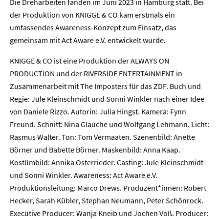
Die Dreharbeiten fanden im Juni 2023 in Hamburg statt. Bei
Presse
der Produktion von KNIGGE & CO kam erstmals ein
umfassendes Awareness-Konzept zum Einsatz, das
Karriere
gemeinsam mit Act Aware e.V. entwickelt wurde.
KNIGGE & CO ist eine Produktion der ALWAYS ON
Kontakt
PRODUCTION und der RIVERSIDE ENTERTAINMENT in
Zusammenarbeit mit The Imposters für das ZDF. Buch und
Newsletter
Datenschutz
Impressum
Regie: Jule Kleinschmidt und Sonni Winkler nach einer Idee
von Daniele Rizzo. Autorin: Julia Hingst. Kamera: Fynn
Freund. Schnitt: Nina Glauche und Wolfgang Lehmann. Licht:
Rasmus Walter. Ton: Tom Vermaaten. Szenenbild: Anette
Börner und Babette Börner. Maskenbild: Anna Kaap.
Kostümbild: Annika Osterrieder. Casting: Jule Kleinschmidt
und Sonni Winkler. Awareness: Act Aware e.V.
Produktionsleitung: Marco Drews. Produzent*innen: Robert
Hecker, Sarah Kübler, Stephan Neumann, Peter Schönrock.
Executive Producer: Wanja Kneib und Jochen Voß. Producer: