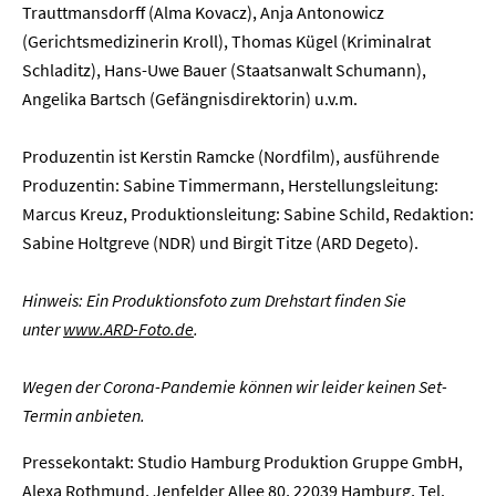
Trauttmansdorff (Alma Kovacz), Anja Antonowicz
(Gerichtsmedizinerin Kroll), Thomas Kügel (Kriminalrat
Presse
Schladitz), Hans-Uwe Bauer (Staatsanwalt Schumann),
Angelika Bartsch (Gefängnisdirektorin) u.v.m.
Karriere
Produzentin ist Kerstin Ramcke (Nordfilm), ausführende
Kontakt
Produzentin: Sabine Timmermann, Herstellungsleitung:
Marcus Kreuz, Produktionsleitung: Sabine Schild, Redaktion:
Newsletter
Datenschutz
Impressum
Sabine Holtgreve (NDR) und Birgit Titze (ARD Degeto).
Hinweis: Ein Produktionsfoto zum Drehstart finden Sie
unter
www.ARD-Foto.de
.
Wegen der Corona-Pandemie können wir leider keinen Set-
Termin anbieten.
Pressekontakt: Studio Hamburg Produktion Gruppe GmbH,
Alexa Rothmund, Jenfelder Allee 80, 22039 Hamburg, Tel.