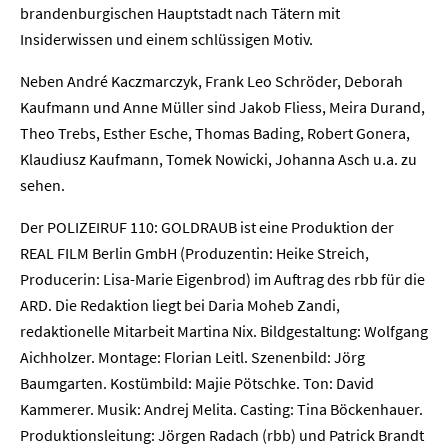
brandenburgischen Hauptstadt nach Tätern mit
Insiderwissen und einem schlüssigen Motiv.
Neben André Kaczmarczyk, Frank Leo Schröder, Deborah
Kaufmann und Anne Müller sind Jakob Fliess, Meira Durand,
Theo Trebs, Esther Esche, Thomas Bading, Robert Gonera,
Klaudiusz Kaufmann, Tomek Nowicki, Johanna Asch u.a. zu
Home
sehen.
Unternehmen
Der POLIZEIRUF 110: GOLDRAUB ist eine Produktion der
REAL FILM Berlin GmbH (Produzentin: Heike Streich,
Presse
Producerin: Lisa-Marie Eigenbrod) im Auftrag des rbb für die
ARD. Die Redaktion liegt bei Daria Moheb Zandi,
Karriere
redaktionelle Mitarbeit Martina Nix. Bildgestaltung: Wolfgang
Aichholzer. Montage: Florian Leitl. Szenenbild: Jörg
Kontakt
Baumgarten. Kostümbild: Majie Pötschke. Ton: David
Kammerer. Musik: Andrej Melita. Casting: Tina Böckenhauer.
Newsletter
Datenschutz
Impressum
Produktionsleitung: Jörgen Radach (rbb) und Patrick Brandt