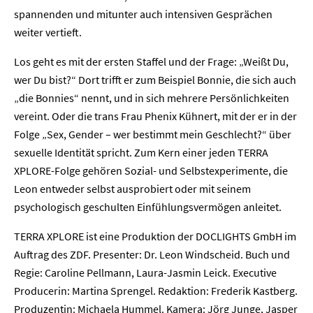
spannenden und mitunter auch intensiven Gesprächen
weiter vertieft.
Los geht es mit der ersten Staffel und der Frage: „Weißt Du,
wer Du bist?“ Dort trifft er zum Beispiel Bonnie, die sich auch
„die Bonnies“ nennt, und in sich mehrere Persönlichkeiten
vereint. Oder die trans Frau Phenix Kühnert, mit der er in der
Folge „Sex, Gender – wer bestimmt mein Geschlecht?“ über
sexuelle Identität spricht. Zum Kern einer jeden TERRA
XPLORE-Folge gehören Sozial- und Selbstexperimente, die
Home
Leon entweder selbst ausprobiert oder mit seinem
psychologisch geschulten Einfühlungsvermögen anleitet.
Unternehmen
TERRA XPLORE ist eine Produktion der DOCLIGHTS GmbH im
Auftrag des ZDF. Presenter: Dr. Leon Windscheid. Buch und
Presse
Regie: Caroline Pellmann, Laura-Jasmin Leick. Executive
Producerin: Martina Sprengel. Redaktion: Frederik Kastberg.
Karriere
Produzentin: Michaela Hummel. Kamera: Jörg Junge, Jasper