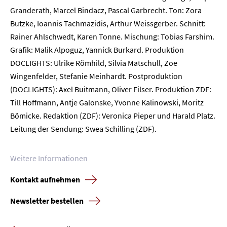
Granderath, Marcel Bindacz, Pascal Garbrecht. Ton: Zora
Kontakt
Butzke, Ioannis Tachmazidis, Arthur Weissgerber. Schnitt:
Rainer Ahlschwedt, Karen Tonne. Mischung: Tobias Farshim.
Newsletter
Datenschutz
Impressum
Grafik: Malik Alpoguz, Yannick Burkard. Produktion
DOCLIGHTS: Ulrike Römhild, Silvia Matschull, Zoe
Wingenfelder, Stefanie Meinhardt. Postproduktion
(DOCLIGHTS): Axel Buitmann, Oliver Filser. Produktion ZDF:
Till Hoffmann, Antje Galonske, Yvonne Kalinowski, Moritz
Bömicke. Redaktion (ZDF): Veronica Pieper und Harald Platz.
Leitung der Sendung: Swea Schilling (ZDF).
Weitere Informationen
Kontakt aufnehmen
Newsletter bestellen