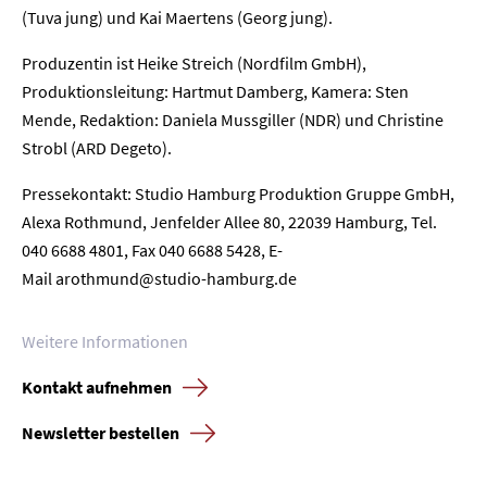
(Tuva jung) und Kai Maertens (Georg jung).
Home
Produzentin ist Heike Streich (Nordfilm GmbH),
Produktionsleitung: Hartmut Damberg, Kamera: Sten
Unternehmen
Mende, Redaktion: Daniela Mussgiller (NDR) und Christine
Strobl (ARD Degeto).
Presse
Pressekontakt: Studio Hamburg Produktion Gruppe GmbH,
Karriere
Alexa Rothmund, Jenfelder Allee 80, 22039 Hamburg, Tel.
040 6688 4801, Fax 040 6688 5428, E-
Kontakt
Mail
arothmund@studio-hamburg.de
Newsletter
Datenschutz
Impressum
Weitere Informationen
Kontakt aufnehmen
Newsletter bestellen