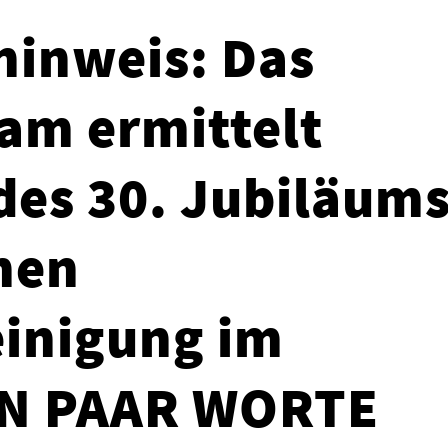
inweis: Das
eam ermittelt
 des 30. Jubiläum
hen
inigung im
IN PAAR WORTE