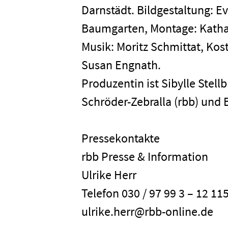
Darnstädt. Bildgestaltung: E
Baumgarten, Montage: Kathar
Musik: Moritz Schmittat, Kos
Susan Engnath.
Produzentin ist Sibylle Stell
Schröder-Zebralla (rbb) und B
Pressekontakte
rbb Presse & Information
Ulrike Herr
Telefon 030 / 97 99 3 – 12 11
ulrike.herr@rbb-online.de