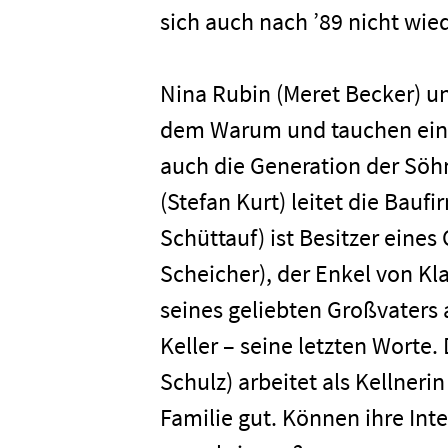
sich auch nach ’89 nicht wie
Nina Rubin (Meret Becker) u
dem Warum und tauchen ein i
auch die Generation der Söhne
(Stefan Kurt) leitet die Bauf
Schüttauf) ist Besitzer eine
Home
Scheicher), der Enkel von Kla
seines geliebten Großvater
Keller – seine letzten Worte.
Unterneh
Schulz) arbeitet als Kellneri
Familie gut. Können ihre In
Presse