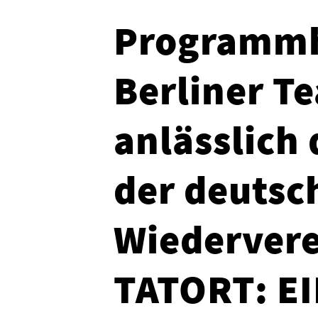
Programmh
Berliner T
anlässlich
der deutsc
Wiedervere
TATORT: E