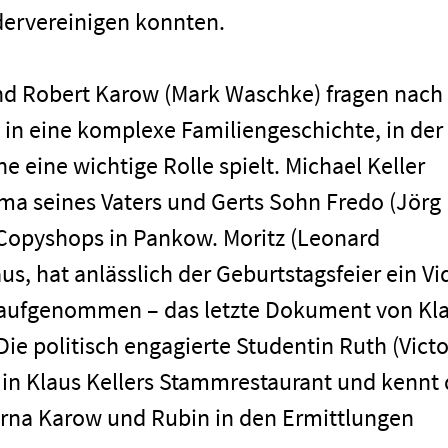
dervereinigen konnten.
nd Robert Karow (Mark Waschke) fragen nach
n eine komplexe Familiengeschichte, in der
 eine wichtige Rolle spielt. Michael Keller
irma seines Vaters und Gerts Sohn Fredo (Jörg
s Copyshops in Pankow. Moritz (Leonard
us, hat anlässlich der Geburtstagsfeier ein V
s aufgenommen – das letzte Dokument von Kl
 Die politisch engagierte Studentin Ruth (Victo
men
n in Klaus Kellers Stammrestaurant und kennt 
terna Karow und Rubin in den Ermittlungen