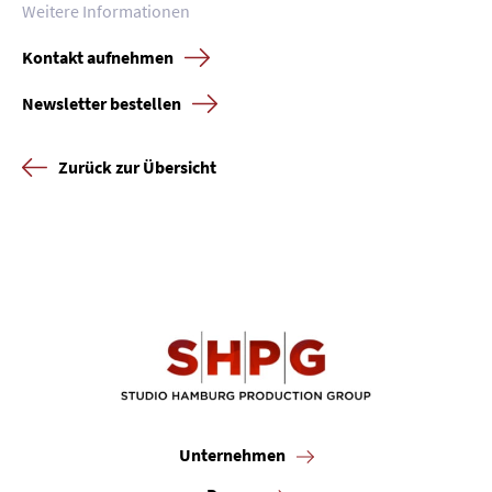
Presse
Weitere Informationen
Karriere
Kontakt aufnehmen
Newsletter bestellen
Kontakt
Newsletter
Datenschutz
Impressum
Zurück zur Übersicht
Unternehmen