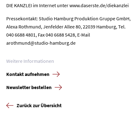
DIE KANZLEI im Internet unter www.daserste.de/diekanzlei
Unternehmen
Pressekontakt: Studio Hamburg Produktion Gruppe GmbH,
Alexa Rothmund, Jenfelder Allee 80, 22039 Hamburg, Tel.
Presse
040 6688 4801, Fax 040 6688 5428, E-Mail
arothmund@studio-hamburg.de
Karriere
Kontakt
Weitere Informationen
Kontakt aufnehmen
Newsletter
Datenschutz
Impressum
Newsletter bestellen
Zurück zur Übersicht