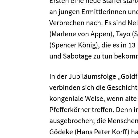
Ersten eine neue Staffel sta
an jungen Ermittlerinnen un
Verbrechen nach. Es sind Nele
(Marlene von Appen), Tayo 
(Spencer König), die es in 1
und Sabotage zu tun bekom
In der Jubiläumsfolge „Gold
verbinden sich die Geschich
kongeniale Weise, wenn alte
Pfefferkörner treffen. Denn i
ausgebrochen; die Menschen 
Gödeke (Hans Peter Korff) ha