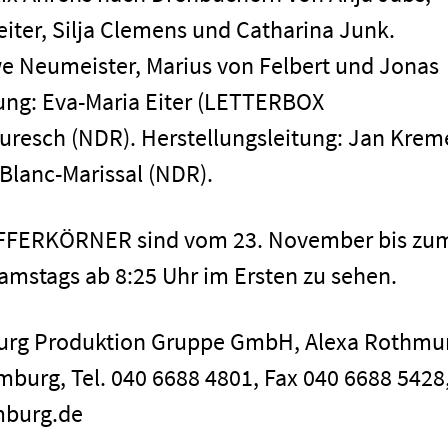
iter, Silja Clemens und Catharina Junk.
e Neumeister, Marius von Felbert und Jonas
ung: Eva-Maria Eiter (LETTERBOX
esch (NDR). Herstellungsleitung: Jan Kreme
Blanc-Marissal (NDR).
EFFERKÖRNER sind vom 23. November bis zu
Impressum
amstags ab 8:25 Uhr im Ersten zu sehen.
burg Produktion Gruppe GmbH, Alexa Rothmu
mburg, Tel. 040 6688 4801, Fax 040 6688 5428,
mburg.de