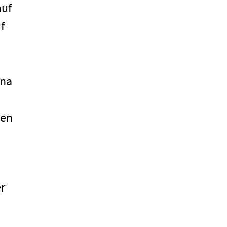
auf
f
sna
nen
r