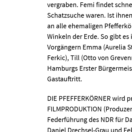
vergraben. Femi findet schne
Schatzsuche waren. Ist ihne
an alle ehemaligen Pfefferkö
Winkeln der Erde. So gibt es
Vorgängern Emma (Aurelia Ste
Ferkic), Till (Otto von Grev
Hamburgs Erster Bürgermeiste
Gastauftritt.
Home
DIE PFEFFERKÖRNER wird pr
FILMPRODUKTION (Produzent:
Unterneh
Federführung des NDR für Da
Daniel Drechsel-Grau und Fe