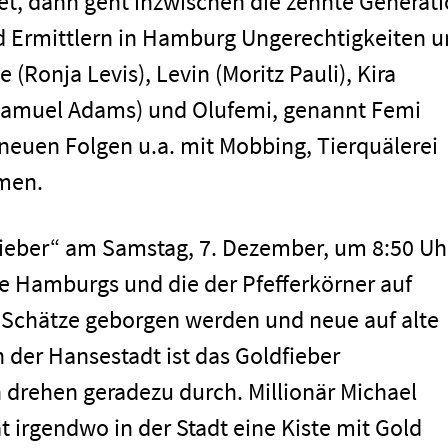
rtet, dann geht inzwischen die zehnte Generat
d Ermittlern in Hamburg Ungerechtigkeiten 
 (Ronja Levis), Levin (Moritz Pauli), Kira
(Samuel Adams) und Olufemi, genannt Femi
3 neuen Folgen u.a. mit Mobbing, Tierquälerei
men.
fieber“ am Samstag, 7. Dezember, um 8:50 Uh
te Hamburgs und die der Pfefferkörner auf
 Schätze geborgen werden und neue auf alte
n der Hansestadt ist das Goldfieber
drehen geradezu durch. Millionär Michael
t irgendwo in der Stadt eine Kiste mit Gold