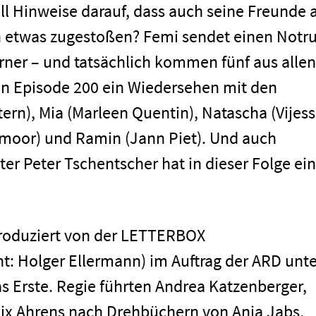
ll Hinweise darauf, dass auch seine Freunde 
n etwas zugestoßen? Femi sendet einen Notru
rner – und tatsächlich kommen fünf aus allen
 in Episode 200 ein Wiedersehen mit den
rn), Mia (Marleen Quentin), Natascha (Vijes
enmoor) und Ramin (Jann Piet). Und auch
r Peter Tschentscher hat in dieser Folge ei
oduziert von der LETTERBOX
 Holger Ellermann) im Auftrag der ARD unte
men
s Erste. Regie führten Andrea Katzenberger,
lix Ahrens nach Drehbüchern von Anja Jabs,