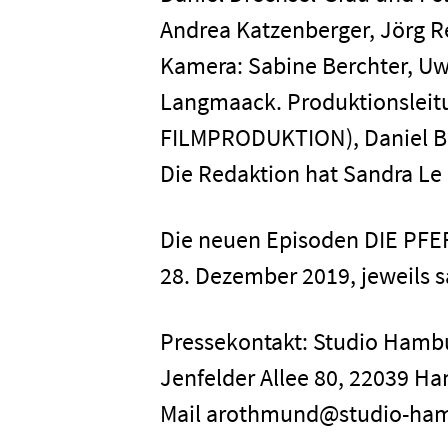
Presse
Andrea Katzenberger, Jörg Re
Kamera: Sabine Berchter, Uw
Karriere
Langmaack. Produktionsleit
FILMPRODUKTION), Daniel Bur
Kontakt
Die Redaktion hat Sandra Le 
Die neuen Episoden DIE PF
Newsletter
Datenschutz
28. Dezember 2019, jeweils s
Pressekontakt: Studio Ham
Jenfelder Allee 80, 22039 Ha
Mail arothmund@studio-ha