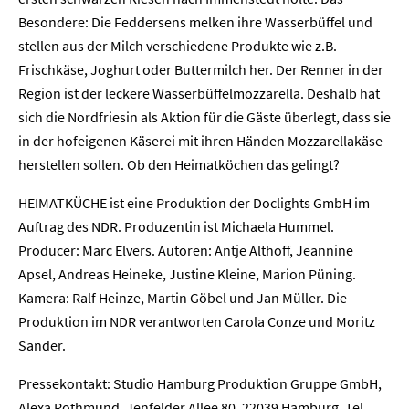
Besondere: Die Feddersens melken ihre Wasserbüffel und
stellen aus der Milch verschiedene Produkte wie z.B.
Frischkäse, Joghurt oder Buttermilch her. Der Renner in der
Region ist der leckere Wasserbüffelmozzarella. Deshalb hat
sich die Nordfriesin als Aktion für die Gäste überlegt, dass sie
in der hofeigenen Käserei mit ihren Händen Mozzarellakäse
Home
herstellen sollen. Ob den Heimatköchen das gelingt?
Unternehmen
HEIMATKÜCHE ist eine Produktion der Doclights GmbH im
Auftrag des NDR. Produzentin ist Michaela Hummel.
Presse
Producer: Marc Elvers. Autoren: Antje Althoff, Jeannine
Apsel, Andreas Heineke, Justine Kleine, Marion Püning.
Karriere
Kamera: Ralf Heinze, Martin Göbel und Jan Müller. Die
Produktion im NDR verantworten Carola Conze und Moritz
Kontakt
Sander.
Pressekontakt: Studio Hamburg Produktion Gruppe GmbH,
Newsletter
Datenschutz
Impressum
Alexa Rothmund, Jenfelder Allee 80, 22039 Hamburg, Tel.