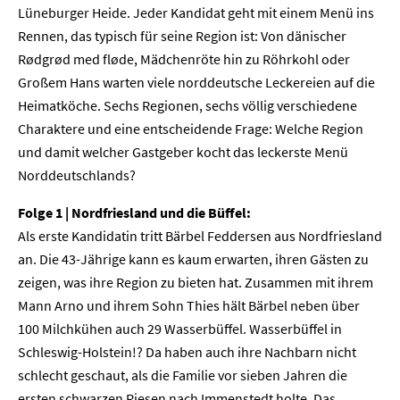
Lüneburger Heide. Jeder Kandidat geht mit einem Menü ins
Rennen, das typisch für seine Region ist: Von dänischer
Rødgrød med fløde, Mädchenröte hin zu Röhrkohl oder
Großem Hans warten viele norddeutsche Leckereien auf die
Heimatköche. Sechs Regionen, sechs völlig verschiedene
Charaktere und eine entscheidende Frage: Welche Region
und damit welcher Gastgeber kocht das leckerste Menü
Norddeutschlands?
Folge 1 | Nordfriesland und die Büffel:
Als erste Kandidatin tritt Bärbel Feddersen aus Nordfriesland
an. Die 43-Jährige kann es kaum erwarten, ihren Gästen zu
zeigen, was ihre Region zu bieten hat. Zusammen mit ihrem
Mann Arno und ihrem Sohn Thies hält Bärbel neben über
100 Milchkühen auch 29 Wasserbüffel. Wasserbüffel in
Schleswig-Holstein!? Da haben auch ihre Nachbarn nicht
schlecht geschaut, als die Familie vor sieben Jahren die
ersten schwarzen Riesen nach Immenstedt holte. Das