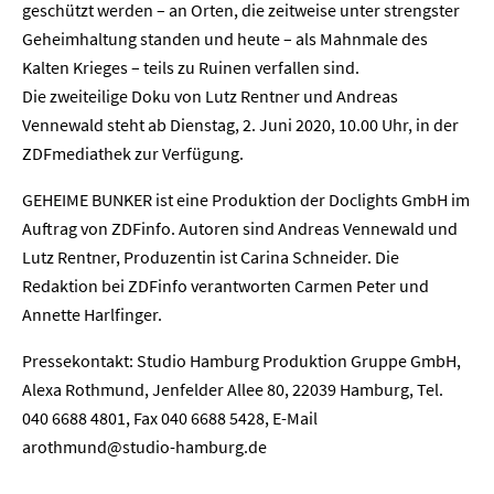
geschützt werden – an Orten, die zeitweise unter strengster
Geheimhaltung standen und heute – als Mahnmale des
Kalten Krieges – teils zu Ruinen verfallen sind.
Die zweiteilige Doku von Lutz Rentner und Andreas
Vennewald steht ab Dienstag, 2. Juni 2020, 10.00 Uhr, in der
Home
ZDFmediathek zur Verfügung.
Unternehmen
GEHEIME BUNKER ist eine Produktion der Doclights GmbH im
Auftrag von ZDFinfo. Autoren sind Andreas Vennewald und
Presse
Lutz Rentner, Produzentin ist Carina Schneider. Die
Redaktion bei ZDFinfo verantworten Carmen Peter und
Karriere
Annette Harlfinger.
Pressekontakt: Studio Hamburg Produktion Gruppe GmbH,
Kontakt
Alexa Rothmund, Jenfelder Allee 80, 22039 Hamburg, Tel.
Newsletter
Datenschutz
Impressum
040 6688 4801, Fax 040 6688 5428, E-Mail
arothmund@studio-hamburg.de