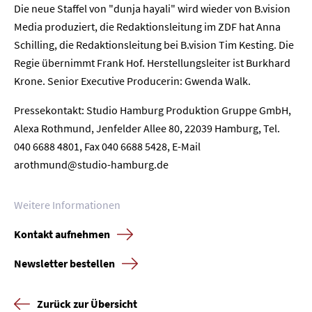
Die neue Staffel von "dunja hayali" wird wieder von B.vision
Home
Media produziert, die Redaktionsleitung im ZDF hat Anna
Schilling, die Redaktionsleitung bei B.vision Tim Kesting. Die
Unternehmen
Regie übernimmt Frank Hof. Herstellungsleiter ist Burkhard
Krone. Senior Executive Producerin: Gwenda Walk.
Presse
Pressekontakt: Studio Hamburg Produktion Gruppe GmbH,
Alexa Rothmund, Jenfelder Allee 80, 22039 Hamburg, Tel.
Karriere
040 6688 4801, Fax 040 6688 5428, E-Mail
arothmund@studio-hamburg.de
Kontakt
Newsletter
Datenschutz
Impressum
Weitere Informationen
Kontakt aufnehmen
Newsletter bestellen
Zurück zur Übersicht