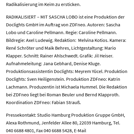
Radikalisierung im Keim zu ersticken.
Presse
RADIKALISIERT – MIT SASCHA LOBO ist eine Produktion der
Karriere
Doclights GmbH im Auftrag von ZDFneo. Autoren: Sascha
Lobo und Caroline Pellmann. Regie: Caroline Pellmann.
Kontakt
Bildregie: Axel Ludewig. Redaktion: Melvina Kotios. Kamera:
René Schröter und Maik Behres, Lichtgestaltung: Mario
Newsletter
Datenschutz
Impressum
Klapper. Schnitt: Rainer Ahlschwedt. Grafik: Jil Heiser.
Aufnahmeleitung: Jana Gebhard, Denise Kluge.
Produktionsassistentin Doclights: Meyrem Yücel. Produktion
Doclights: Sven Heiligenstein. Produktion ZDFneo: Katrin
Lachmann. Produzentin ist Michaela Hummel. Die Redaktion
bei ZDFneo liegt bei Roman Beuler und Bernd Klapproth.
Koordination ZDFneo: Fabian Strauß.
Pressekontakt: Studio Hamburg Produktion Gruppe GmbH,
Alexa Rothmund, Jenfelder Allee 80, 22039 Hamburg, Tel.
040 6688 4801, Fax 040 6688 5428, E-Mail