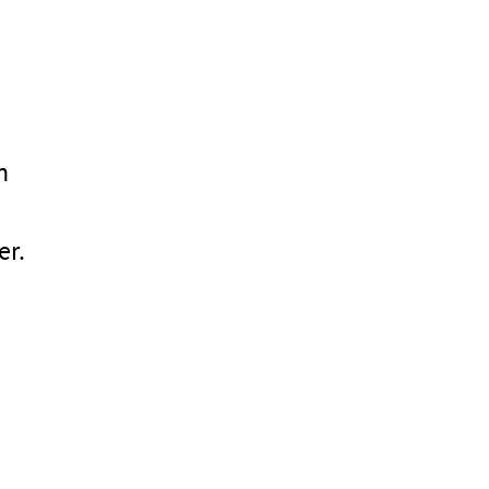
n
er.