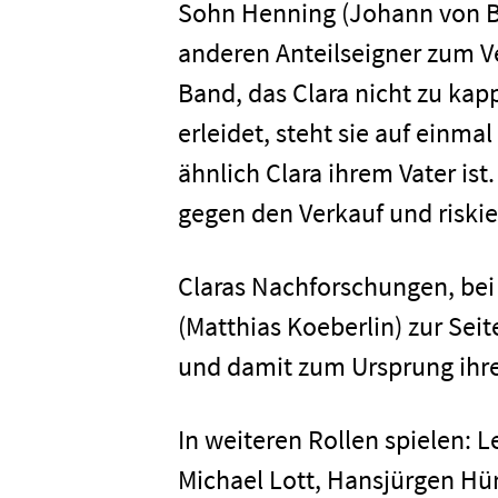
Sohn Henning (Johann von Bül
anderen Anteilseigner zum Ve
Band, das Clara nicht zu kapp
erleidet, steht sie auf einmal
ähnlich Clara ihrem Vater ist.
gegen den Verkauf und riskier
Home
Claras Nachforschungen, bei
Unterneh
(Matthias Koeberlin) zur Seit
und damit zum Ursprung ihr
Presse
In weiteren Rollen spielen: 
Michael Lott, Hansjürgen Hür
Karriere