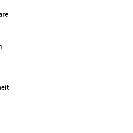
are
h
heit