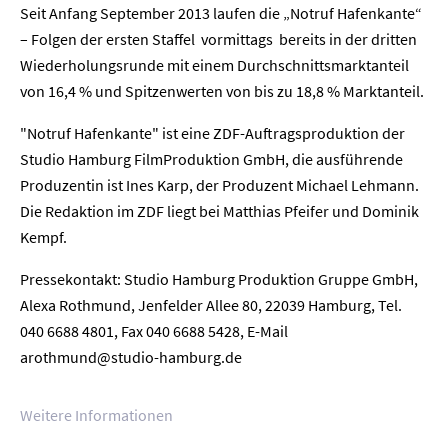
Seit Anfang September 2013 laufen die „Notruf Hafenkante“
Karriere
– Folgen der ersten Staffel vormittags bereits in der dritten
Wiederholungsrunde mit einem Durchschnittsmarktanteil
Kontakt
von 16,4 % und Spitzenwerten von bis zu 18,8 % Marktanteil.
Newsletter
Datenschutz
Impressum
"Notruf Hafenkante" ist eine ZDF-Auftragsproduktion der
Studio Hamburg FilmProduktion GmbH, die ausführende
Produzentin ist Ines Karp, der Produzent Michael Lehmann.
Die Redaktion im ZDF liegt bei Matthias Pfeifer und Dominik
Kempf.
Pressekontakt: Studio Hamburg Produktion Gruppe GmbH,
Alexa Rothmund, Jenfelder Allee 80, 22039 Hamburg, Tel.
040 6688 4801, Fax 040 6688 5428, E-Mail
arothmund@studio-hamburg.de
Weitere Informationen