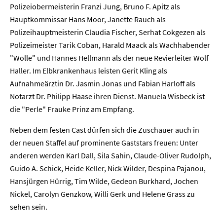
Polizeiobermeisterin Franzi Jung, Bruno F. Apitz als
Hauptkommissar Hans Moor, Janette Rauch als
Polizeihauptmeisterin Claudia Fischer, Serhat Cokgezen als
Polizeimeister Tarik Coban, Harald Maack als Wachhabender
"Wolle" und Hannes Hellmann als der neue Revierleiter Wolf
Haller. Im Elbkrankenhaus leisten Gerit Kling als
Aufnahmeärztin Dr. Jasmin Jonas und Fabian Harloff als
Notarzt Dr. Philipp Haase ihren Dienst. Manuela Wisbeck ist
die "Perle" Frauke Prinz am Empfang.
Neben dem festen Cast dürfen sich die Zuschauer auch in
der neuen Staffel auf prominente Gaststars freuen: Unter
anderen werden Karl Dall, Sila Sahin, Claude-Oliver Rudolph,
Home
Guido A. Schick, Heide Keller, Nick Wilder, Despina Pajanou,
Hansjürgen Hürrig, Tim Wilde, Gedeon Burkhard, Jochen
Unternehmen
Nickel, Carolyn Genzkow, Willi Gerk und Helene Grass zu
sehen sein.
Presse