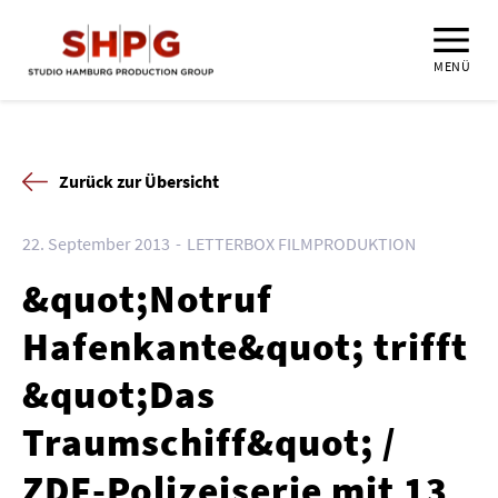
MENÜ
Zurück zur Übersicht
22. September 2013
LETTERBOX FILMPRODUKTION
&quot;Notruf
Hafenkante&quot; trifft
&quot;Das
Traumschiff&quot; /
ZDF-Polizeiserie mit 13