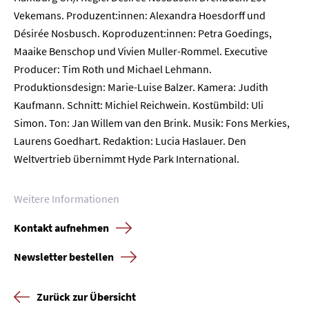
Vekemans. Produzent:innen: Alexandra Hoesdorff und
Home
Désirée Nosbusch. Koproduzent:innen: Petra Goedings,
Maaike Benschop und Vivien Muller-Rommel. Executive
Unternehmen
Producer: Tim Roth und Michael Lehmann.
Produktionsdesign: Marie-Luise Balzer. Kamera: Judith
Presse
Kaufmann. Schnitt: Michiel Reichwein. Kostümbild: Uli
Simon. Ton: Jan Willem van den Brink. Musik: Fons Merkies,
Karriere
Laurens Goedhart. Redaktion: Lucia Haslauer. Den
Weltvertrieb übernimmt Hyde Park International.
Kontakt
Newsletter
Datenschutz
Impressum
Weitere Informationen
Kontakt aufnehmen
Newsletter bestellen
Zurück zur Übersicht