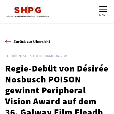
MENÜ
Zurück zur Übersicht
16. Juli 2024
STUDIO HAMBURG UK
Regie-Debüt von Désirée
Nosbusch POISON
gewinnt Peripheral
Vision Award auf dem
36. Galway Film Fleadh