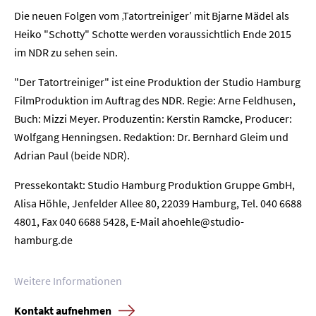
Die neuen Folgen vom ‚Tatortreiniger’ mit Bjarne Mädel als
Heiko "Schotty" Schotte werden voraussichtlich Ende 2015
im NDR zu sehen sein.
Home
"Der Tatortreiniger" ist eine Produktion der Studio Hamburg
Unternehmen
FilmProduktion im Auftrag des NDR. Regie: Arne Feldhusen,
Buch: Mizzi Meyer. Produzentin: Kerstin Ramcke, Producer:
Presse
Wolfgang Henningsen. Redaktion: Dr. Bernhard Gleim und
Adrian Paul (beide NDR).
Karriere
Pressekontakt: Studio Hamburg Produktion Gruppe GmbH,
Alisa Höhle, Jenfelder Allee 80, 22039 Hamburg, Tel. 040 6688
Kontakt
4801, Fax 040 6688 5428, E-Mail ahoehle@studio-
hamburg.de
Newsletter
Datenschutz
Impressum
Weitere Informationen
Kontakt aufnehmen