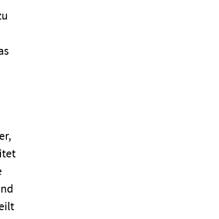
zu
as
er,
itet
e
and
ilt