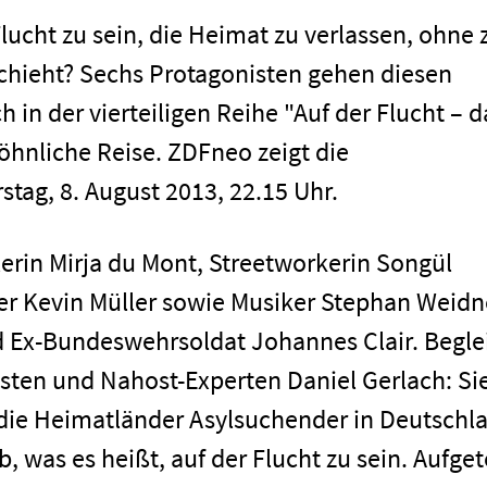
 Flucht zu sein, die Heimat zu verlassen, ohne 
schieht? Sechs Protagonisten gehen diesen
in der vierteiligen Reihe "Auf der Flucht – d
öhnliche Reise. ZDFneo zeigt die
ag, 8. August 2013, 22.15 Uhr.
lerin Mirja du Mont, Streetworkerin Songül
er Kevin Müller sowie Musiker Stephan Weidn
d Ex-Bundeswehrsoldat Johannes Clair. Begle
sten und Nahost-Experten Daniel Gerlach: Si
die Heimatländer Asylsuchender in Deutschl
 was es heißt, auf der Flucht zu sein. Aufgete