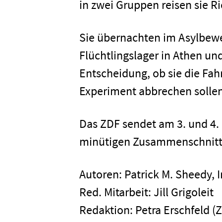
in zwei Gruppen reisen sie Ri
Sie übernachten im Asylbewe
Flüchtlingslager in Athen un
Home
Entscheidung, ob sie die Fa
Experiment abbrechen sollen
Unterneh
Das ZDF sendet am 3. und 4.
Presse
minütigen Zusammenschnitt d
Autoren: Patrick M. Sheedy, 
Karriere
Red. Mitarbeit: Jill Grigoleit
Redaktion: Petra Erschfeld 
Kontakt