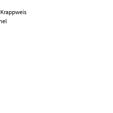
 Krappweis
Impressum
mel