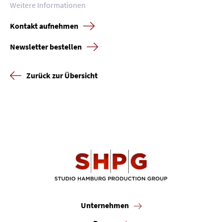
Presse
Weitere Informationen
Karriere
Kontakt aufnehmen
Newsletter bestellen
Kontakt
Newsletter
Datenschutz
Impressum
Zurück zur Übersicht
Unternehmen