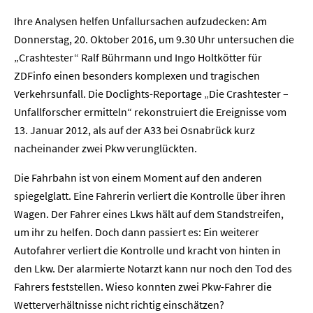
Ihre Analysen helfen Unfallursachen aufzudecken: Am
Donnerstag, 20. Oktober 2016, um 9.30 Uhr untersuchen die
„Crashtester“ Ralf Bührmann und Ingo Holtkötter für
ZDFinfo einen besonders komplexen und tragischen
Verkehrsunfall. Die Doclights-Reportage „Die Crashtester –
Unfallforscher ermitteln“ rekonstruiert die Ereignisse vom
13. Januar 2012, als auf der A33 bei Osnabrück kurz
nacheinander zwei Pkw verunglückten.
Die Fahrbahn ist von einem Moment auf den anderen
spiegelglatt. Eine Fahrerin verliert die Kontrolle über ihren
Wagen. Der Fahrer eines Lkws hält auf dem Standstreifen,
um ihr zu helfen. Doch dann passiert es: Ein weiterer
Autofahrer verliert die Kontrolle und kracht von hinten in
den Lkw. Der alarmierte Notarzt kann nur noch den Tod des
Fahrers feststellen. Wieso konnten zwei Pkw-Fahrer die
Wetterverhältnisse nicht richtig einschätzen?