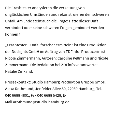
Die Crashtester analysieren die Verkettung von
unglücklichen Umständen und rekonstruieren den schweren
Unfall. Am Ende steht auch die Frage: Hätte dieser Unfall
verhindert oder seine schweren Folgen gemindert werden
können?
„Crashtester – Unfallforscher ermitteln“ ist eine Produktion
der Doclights GmbH im Auftrag von ZDFinfo. Producerin ist
Nicole Zimmermann, Autoren: Caroline Pellmann und Nicole
Zimmermann. Die Redaktion bei ZDFinfo verantwortet
Natalie Zinkand.
Pressekontakt: Studio Hamburg Produktion Gruppe GmbH,
Home
Alexa Rothmund, Jenfelder Allee 80, 22039 Hamburg, Tel.
040 6688 4801, Fax 040 6688 5428, E-
Unternehmen
Mail
arothmund@studio-hamburg.de