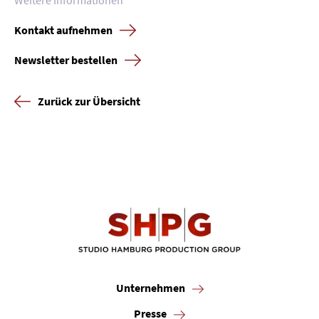
Weitere Informationen
Kontakt aufnehmen
Karriere
Newsletter bestellen
Kontakt
Zurück zur Übersicht
Newsletter
Datenschutz
Impressum
Unternehmen
Presse