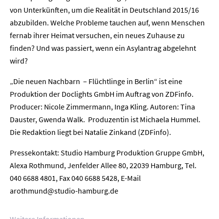
von Unterkünften, um die Realität in Deutschland 2015/16
abzubilden. Welche Probleme tauchen auf, wenn Menschen
fernab ihrer Heimat versuchen, ein neues Zuhause zu
finden? Und was passiert, wenn ein Asylantrag abgelehnt
wird?
„Die neuen Nachbarn – Flüchtlinge in Berlin“ ist eine
Produktion der Doclights GmbH im Auftrag von ZDFinfo.
Producer: Nicole Zimmermann, Inga Kling. Autoren: Tina
Dauster, Gwenda Walk. Produzentin ist Michaela Hummel.
Die Redaktion liegt bei Natalie Zinkand (ZDFinfo).
Pressekontakt: Studio Hamburg Produktion Gruppe GmbH,
Home
Alexa Rothmund, Jenfelder Allee 80, 22039 Hamburg, Tel.
040 6688 4801, Fax 040 6688 5428, E-Mail
Unternehmen
arothmund@studio-hamburg.de
Presse