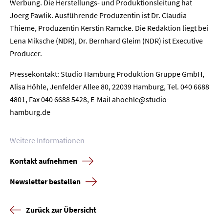
Werbung. Die Herstellungs- und Produktionsleitung hat
Home
Joerg Pawlik. Ausführende Produzentin ist Dr. Claudia
Thieme, Produzentin Kerstin Ramcke. Die Redaktion liegt bei
Unternehmen
Lena Miksche (NDR), Dr. Bernhard Gleim (NDR) ist Executive
Producer.
Presse
Pressekontakt: Studio Hamburg Produktion Gruppe GmbH,
Alisa Höhle, Jenfelder Allee 80, 22039 Hamburg, Tel. 040 6688
Karriere
4801, Fax 040 6688 5428, E-Mail ahoehle@studio-
hamburg.de
Kontakt
Weitere Informationen
Newsletter
Datenschutz
Impressum
Kontakt aufnehmen
Newsletter bestellen
Zurück zur Übersicht