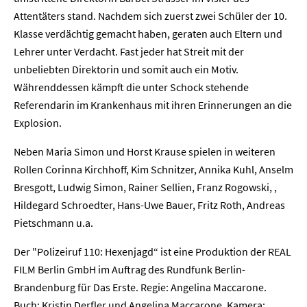
Attentäters stand. Nachdem sich zuerst zwei Schüler der 10.
Klasse verdächtig gemacht haben, geraten auch Eltern und
Lehrer unter Verdacht. Fast jeder hat Streit mit der
unbeliebten Direktorin und somit auch ein Motiv.
Währenddessen kämpft die unter Schock stehende
Referendarin im Krankenhaus mit ihren Erinnerungen an die
Explosion.
Neben Maria Simon und Horst Krause spielen in weiteren
Rollen Corinna Kirchhoff, Kim Schnitzer, Annika Kuhl, Anselm
Bresgott, Ludwig Simon, Rainer Sellien, Franz Rogowski, ,
Hildegard Schroedter, Hans-Uwe Bauer, Fritz Roth, Andreas
Pietschmann u.a.
Der "Polizeiruf 110: Hexenjagd“ ist eine Produktion der REAL
FILM Berlin GmbH im Auftrag des Rundfunk Berlin-
Brandenburg für Das Erste. Regie: Angelina Maccarone.
Buch: Kristin Derfler und Angelina Maccarone. Kamera: