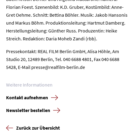
Florian Foest. Szenenbild: K.D. Gruber, Kostümbild: Anne-
Home
Gret Oehme. Schnitt: Bettina Böhler. Musik: Jakob Hansonis
und Markus Böhm. Produktionsleitung: Hartmut Damberg.
Unternehmen
Herstellungsleitung: Günther Russ. Produzentin: Heike
Streich. Redaktion: Daria Moheb Zandi (rbb).
Presse
Pressekontakt: REAL FILM Berlin GmbH, Alisa Höhle, Am
Karriere
Studio 20, 12489 Berlin, Tel. 040 6688 4801, Fax 040 6688
5428, E-Mail presse@realfilm-berlin.de
Kontakt
Weitere Informationen
Newsletter
Datenschutz
Impressum
Kontakt aufnehmen
Newsletter bestellen
Zurück zur Übersicht