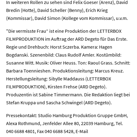
In weiteren Rollen zu sehen sind Felix Goeser (Arenz), David
Bredin (Hotte), David Scheller (Benny), Erich Krieg
(Kommissar), David Simon (Kollege vom Kommissar), u.v.m.
"Die vermisste Frau“ ist eine Produktion der LETTERBOX
FILMPRODUKTION im Auftrag der ARD Degeto für Das Erste.
Home
Regie und Drehbuch: Horst Sczerba. Kamera: Hagen
Bogdanski. Szenenbild: Claus Rudolf Amler. Kostümbild:
Unternehmen
Susanne Witt. Musik: Oliver Heuss. Ton: Raoul Grass. Schnitt:
Barbara Toennieshen. Produktionsleitung: Marcus Kreuz.
Presse
Herstellungsleitung: Sibylle Maddauss (LETTERBOX
FILMPRODUKTION), Kirsten Frehse (ARD Degeto).
Karriere
Produzentin ist Sabine Timmermann. Die Redaktion liegt bei
Stefan Kruppa und Sascha Schwingel (ARD Degeto).
Kontakt
Pressekontakt: Studio Hamburg Produktion Gruppe GmbH,
Newsletter
Datenschutz
Impressum
Alexa Rothmund, Jenfelder Allee 80, 22039 Hamburg, Tel.
040 6688 4801, Fax 040 6688 5428, E-Mail