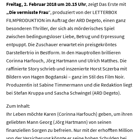
Freitag, 2. Februar 2018 um 20.15 Uhr
, zeigt Das Erste mit
„Die vermisste Frau
“, produziert von der LETTERBOX
FILMPRODUKTION im Auftrag der ARD Degeto, einen ganz
besonderen Thriller, der sich als mörderisches Spiel
zwischen bedingungsloser Liebe, Betrug und Erpressung
entpuppt. Die Zuschauer erwartet ein preisgekröntes
Darstellertrio in Bestform. In den Hauptrollen brillieren
Corinna Harfouch, Jörg Hartmann und Ulrich Matthes. Die
raffinierte Story schrieb und inszenierte Horst Sczerba mit
Bildern von Hagen Bogdanski – ganz im Stil des Film Noir.
Produzentin ist Sabine Timmermann und die Redaktion liegt
bei Stefan Kruppa und Sascha Schwingel (ARD Degeto).
Zum Inhalt:
Ihr Leben möchte Karen (Corinna Harfouch) geben, um ihren
geliebten Mann Georg (Jörg Hartmann) von seinen
finanziellen Sorgen zu befreien. Nur mit der erhofften Million
von der Versicherung könnte er seine hohen Schulden bei