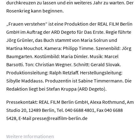
durchkreuzen zu lassen und ein weiteres Jahr zu warten. Der
Rosenkrieg kann beginnen.
„Frauen verstehen“ ist eine Produktion der REAL FILM Berlin
GmbH im Auftrag der ARD Degeto für Das Erste. Regie führte
Home
Jörg Grünler, das Buch stammt von Maria Solrun und
Martina Mouchot. Kamera: Philipp Timme. Szenenbild: Jörg
Unternehmen
Baumgarten. Kostümbild: Maria Dimler. Musik: Marcel
Barsotti. Ton: Christian Wegner. Schnitt: Gerald Slovak.
Presse
Produktionsleitung: Ralph Retzlaff. Herstellungsleitung:
Sibylle Maddauss. Produzentin ist Sabine Timmermann. Die
Karriere
Redaktion liegt bei Stefan Kruppa (ARD Degeto).
Kontakt
Pressekontakt: REAL FILM Berlin GmbH, Alexa Rothmund, Am
Studio 20, 12489 Berlin, Tel. 040 6688 4801, Fax 040 6688
Newsletter
Datenschutz
Impressum
5428, E-Mail presse@realfilm-berlin.de
Weitere Informationen