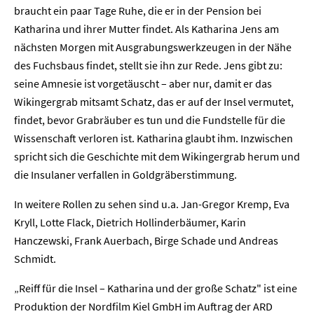
braucht ein paar Tage Ruhe, die er in der Pension bei
Katharina und ihrer Mutter findet. Als Katharina Jens am
nächsten Morgen mit Ausgrabungswerkzeugen in der Nähe
des Fuchsbaus findet, stellt sie ihn zur Rede. Jens gibt zu:
seine Amnesie ist vorgetäuscht – aber nur, damit er das
Wikingergrab mitsamt Schatz, das er auf der Insel vermutet,
findet, bevor Grabräuber es tun und die Fundstelle für die
Wissenschaft verloren ist. Katharina glaubt ihm. Inzwischen
spricht sich die Geschichte mit dem Wikingergrab herum und
Home
die Insulaner verfallen in Goldgräberstimmung.
In weitere Rollen zu sehen sind u.a. Jan-Gregor Kremp, Eva
Unternehmen
Kryll, Lotte Flack, Dietrich Hollinderbäumer, Karin
Hanczewski, Frank Auerbach, Birge Schade und Andreas
Presse
Schmidt.
Karriere
„Reiff für die Insel – Katharina und der große Schatz" ist eine
Produktion der Nordfilm Kiel GmbH im Auftrag der ARD