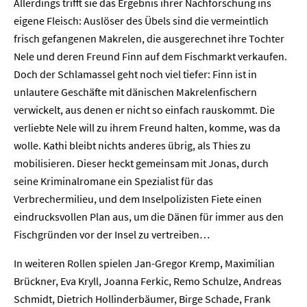
Allerdings trifft sie das Ergebnis ihrer Nachforschung ins
eigene Fleisch: Auslöser des Übels sind die vermeintlich
frisch gefangenen Makrelen, die ausgerechnet ihre Tochter
Nele und deren Freund Finn auf dem Fischmarkt verkaufen.
Doch der Schlamassel geht noch viel tiefer: Finn ist in
unlautere Geschäfte mit dänischen Makrelenfischern
verwickelt, aus denen er nicht so einfach rauskommt. Die
verliebte Nele will zu ihrem Freund halten, komme, was da
wolle. Kathi bleibt nichts anderes übrig, als Thies zu
mobilisieren. Dieser heckt gemeinsam mit Jonas, durch
seine Kriminalromane ein Spezialist für das
Verbrechermilieu, und dem Inselpolizisten Fiete einen
eindrucksvollen Plan aus, um die Dänen für immer aus den
Fischgründen vor der Insel zu vertreiben…
In weiteren Rollen spielen Jan-Gregor Kremp, Maximilian
Brückner, Eva Kryll, Joanna Ferkic, Remo Schulze, Andreas
Schmidt, Dietrich Hollinderbäumer, Birge Schade, Frank