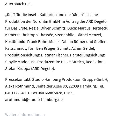
Auerbauch u.a.
„Reiff für die Insel – Katharina und die Dänen“ ist eine
Produktion der Nordfilm GmbH im Auftrag der ARD Degeto
Home
für Das Erste. Regie: Oliver Schmitz, Buch: Marcus Hertneck,
Kamera: Christoph Chassée, Szenenbild: Bärbel Menzel,
Kostümbild: Frank Bohn, Musik: Fabian Römer und Steffen
Unternehmen
Kaltschmidt, Ton: Ben Krüger, Schnitt: Achim Seidel,
Produktionsleitung: Dietmar Fischer, Herstellungsleitung:
Presse
Sibylle Maddauss, Produzentin: Heike Streich, Redaktion:
Stefan Kruppa (ARD Degeto).
Karriere
Pressekontakt: Studio Hamburg Produktion Gruppe GmbH,
Kontakt
Alexa Rothmund, Jenfelder Allee 80, 22039 Hamburg, Tel.
040 6688 4801, Fax 040 6688 5428, E-Mail
Newsletter
Datenschutz
Impressum
arothmund@studio-hamburg.de
Weitere Informationen