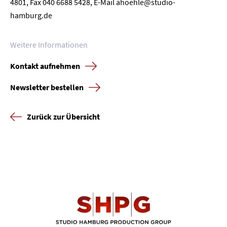
4801, Fax 040 6688 5428, E-Mail ahoehle@studio-
hamburg.de
Presse
Weitere Informationen
Karriere
Kontakt aufnehmen
Kontakt
Newsletter bestellen
Newsletter
Datenschutz
Impressum
Zurück zur Übersicht